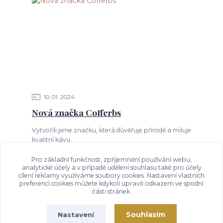
10
01
2024
Nová značka Cofferbs
​Vytvořili jsme značku, která důvěřuje přírodě a miluje
kvalitní kávu.
Pro základní funkčnost, zpříjemnění používání webu,
analytické účely a v případě udělení souhlasu také pro účely
cílení reklamy využíváme soubory cookies. Nastavení vlastních
Zobrazit všechny články
preferencí cookies můžete kdykoli upravit odkazem ve spodní
části stránek.
Souhlasím
Nastavení