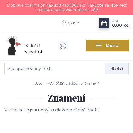
Doprava zdarma při nákupu nad 1000 Kč! Nakupte za více než
1000 Kč a poštovné máte na nás!
0
ks
CZK
0,00 Kč
Menu
Hledat
Úvod
MANDALY
Svíčky
Znamení
Znamení
V této kategorii nebylo nalezeno žádné zboží.