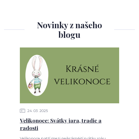
Novinky z našeho
blogu
24
03
2025
Velikonoce: Svátky jara, tradic a
radosti
Velikonoce patří mezi nejkrásnější svátky roku