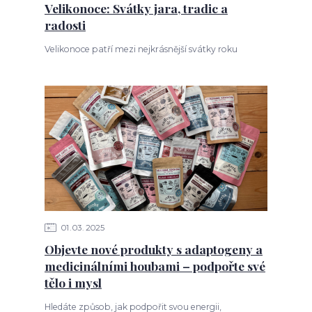
Velikonoce: Svátky jara, tradic a
radosti
Velikonoce patří mezi nejkrásnější svátky roku
01
03
2025
Objevte nové produkty s adaptogeny a
medicinálními houbami – podpořte své
tělo i mysl
Hledáte způsob, jak podpořit svou energii,