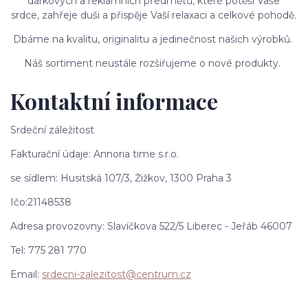
dárkových a reklamních
předmětů, které potěší Vaše
srdce,
zahřeje duši a přispěje Vaší relaxaci
a celkové pohodě.
Dbáme na kvalitu, originalitu
a jedinečnost našich výrobků.
Náš sortiment neustále rozšiřujeme
o nové produkty.
Kontaktní informace
Srdeční záležitost
Fakturační údaje:
Annoria time s.r.o.
se sídlem:
Husitská 107/3, Žižkov, 1300 Praha 3
Ičo:
21148538
Adresa provozovny: Slavíčkova 522/5 Liberec - Jeřáb 46007
Tel: 775 281 770
Email:
srdecni-zalezitost@centrum.cz