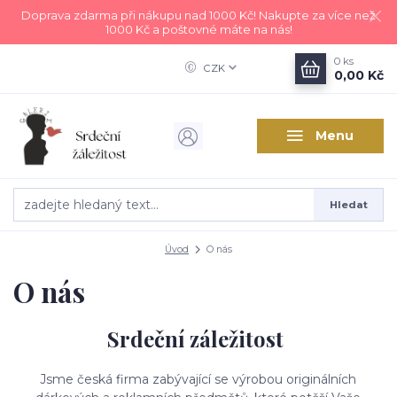
Doprava zdarma při nákupu nad 1000 Kč! Nakupte za více než
1000 Kč a poštovné máte na nás!
0
ks
CZK
0,00 Kč
Menu
Hledat
Úvod
O nás
O nás
Srdeční záležitost
Jsme česká firma zabývající se výrobou
originálních