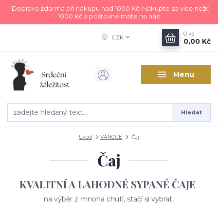
Doprava zdarma při nákupu nad 1000 Kč! Nakupte za více než
1000 Kč a poštovné máte na nás!
0
ks
CZK
0,00 Kč
Menu
Hledat
Úvod
VÁNOCE
Čaj
Čaj
KVALITNÍ A LAHODNÉ SYPANÉ ČAJE
na výběr z mnoha chutí, stačí si vybrat