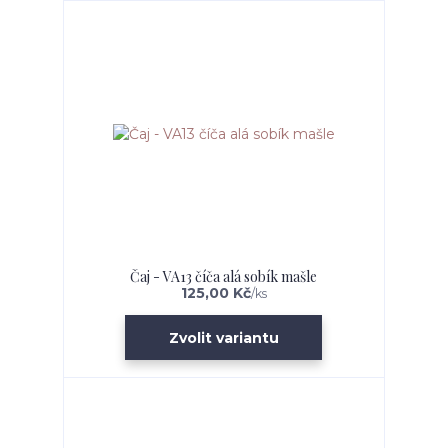
Čaj - VA13 číča alá sobík mašle
125,00 Kč
/
ks
Zvolit variantu