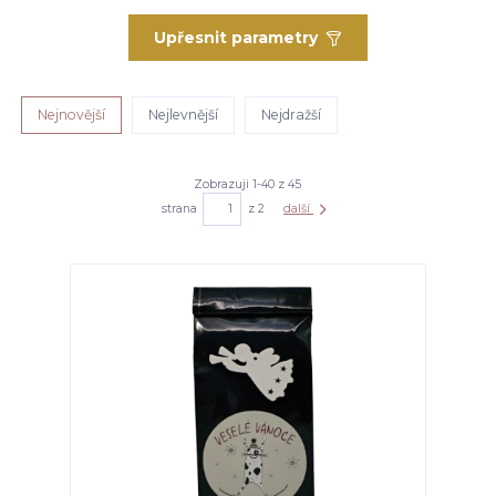
Upřesnit parametry
Nejnovější
Nejlevnější
Nejdražší
Zobrazuji 1-40 z 45
strana
z 2
další