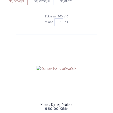
Nejnovější
Nejlevnější
Nejdražší
Zobrazuji 1-10 z 10
strana
z 1
Konev K3 -zpěváček
960,00 Kč
/
ks