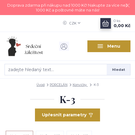
Doprava zdarma při nákupu nad 1000 Kč! Nakupte za více než
1000 Kč a poštovné máte na nás!
0
ks
CZK
0,00 Kč
Menu
Hledat
Úvod
PORCELÁN
Konvičky
K-3
K-3
Upřesnit parametry