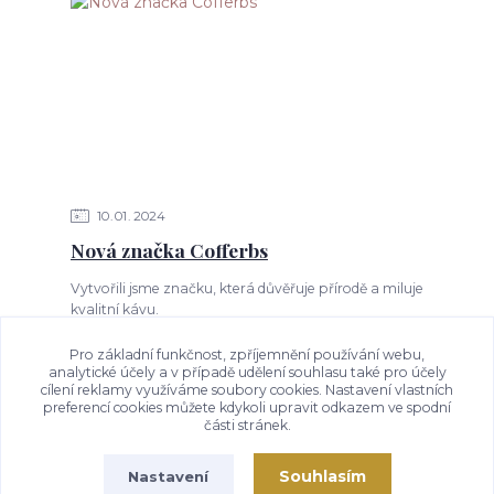
10
01
2024
Nová značka Cofferbs
​Vytvořili jsme značku, která důvěřuje přírodě a miluje
kvalitní kávu.
Pro základní funkčnost, zpříjemnění používání webu,
analytické účely a v případě udělení souhlasu také pro účely
cílení reklamy využíváme soubory cookies. Nastavení vlastních
Zobrazit všechny články
preferencí cookies můžete kdykoli upravit odkazem ve spodní
části stránek.
Souhlasím
Nastavení