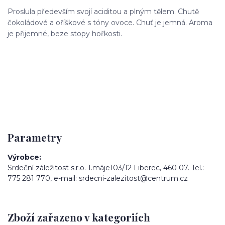
Proslula především svojí aciditou a plným tělem. Chutě
čokoládové a oříškové s tóny ovoce. Chuť je jemná. Aroma
je přijemné, beze stopy hořkosti.
Parametry
Výrobce
Srdeční záležitost s.r.o. 1.máje103/12 Liberec, 460 07. Tel.:
775 281 770, e-mail: srdecni-zalezitost@centrum.cz
Zboží zařazeno v kategoriích