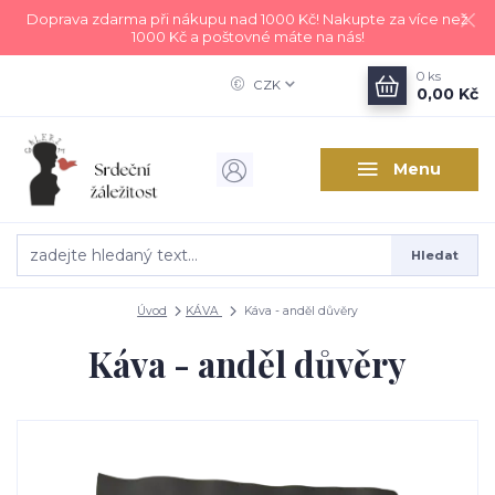
Doprava zdarma při nákupu nad 1000 Kč! Nakupte za více než
1000 Kč a poštovné máte na nás!
0
ks
CZK
0,00 Kč
Menu
Hledat
Úvod
KÁVA
Káva - anděl důvěry
Káva - anděl důvěry