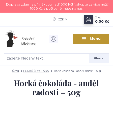
Doprava zdarma při nákupu nad 1000 Kč! Nakupte za více než
1000 Kč a poštovné máte na nás!
0
ks
CZK
0,00 Kč
Menu
Hledat
Úvod
HORKÁ ČOKOLÁDA
Horká čokoláda - anděl radosti – 50g
Horká čokoláda - anděl
radosti – 50g