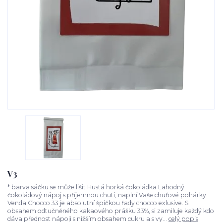
V3
* barva sáčku se může lišit Hustá horká čokoládka Lahodný
čokoládový nápoj s příjemnou chutí, naplní Vaše chuťové pohárky.
Venda Chocco 33 je absolutní špičkou řady chocco exlusive. S
obsahem odtučněného kakaového prášku 33%, si zamiluje každý kdo
dáva přednost nápoji s nižším obsahem cukru a s vy...
celý popis