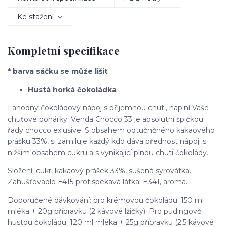
Ke stažení
Kompletní specifikace
* barva sáčku se může lišit
Hustá horká čokoládka
Lahodný čokoládový nápoj s příjemnou chutí, naplní Vaše
chuťové pohárky. Venda Chocco 33 je absolutní špičkou
řady chocco exlusive. S obsahem odtučněného kakaového
prášku 33%, si zamiluje každý kdo dáva přednost nápoji s
nižším obsahem cukru a s vynikající plnou chutí čokolády.
Složení: cukr, kakaový prášek 33%, sušená syrovátka.
Zahušťovadlo E415 protispékavá látka: E341, aroma.
Doporučené dávkování: pro krémovou čokoládu: 150 ml
mléka + 20g přípravku (2 kávové lžičky). Pro pudingově
hustou čokoládu: 120 ml mléka + 25g přípravku (2,5 kávové