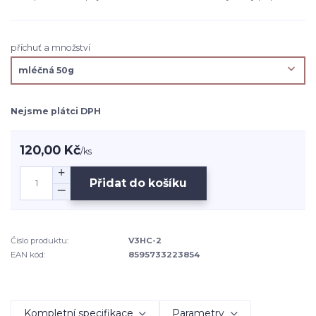
příchuť a množství
Nejsme plátci DPH
120,00 Kč
/
ks
Přidat do košíku
Číslo produktu:
V3HC-2
EAN kód:
8595733223854
Kompletní specifikace
Parametry