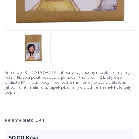
Směs čaje KLID A POHODA Lahodný čaj vhodný na celodenní pitný
režim. Navodí pocit bezpečí a pohody. Příprava: 1-2 lžičky čaje
přelijete 1/4 l vroucí vody. Nechte 3-5 min. přikryté odstát. Složení:
jahodník list, maliník list, šípek plod, fenykl plod, heřmánek květ.
celý
popis
Nejsme plátci DPH
50,00 Kč
/
ks