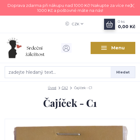
Doprava zdarma při nákupu nad 1000 Kč! Nakupte za více než
1000 Kč a poštovné máte na nás!
0
ks
CZK
0,00 Kč
Menu
Hledat
Úvod
ČAJ
Čajíček - C1
Čajíček - C1