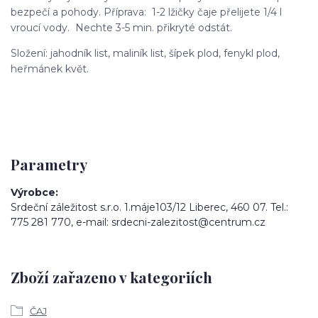
bezpečí a pohody. Příprava: 1-2 lžičky čaje přelijete 1/4 l
vroucí vody. Nechte 3-5 min. přikryté odstát.
Složení: jahodník list, maliník list, šípek plod, fenykl plod,
heřmánek květ.
Parametry
Výrobce
Srdeční záležitost s.r.o. 1.máje103/12 Liberec, 460 07. Tel.:
775 281 770, e-mail: srdecni-zalezitost@centrum.cz
Zboží zařazeno v kategoriích
ČAJ