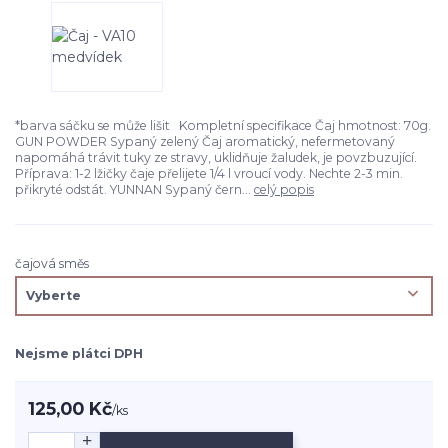
*barva sáčku se může lišit Kompletní specifikace Čaj hmotnost: 70g.
GUN POWDER Sypaný zelený Čaj aromatický, nefermetovaný
napomáhá trávit tuky ze stravy, uklidňuje žaludek, je povzbuzující.
Příprava: 1-2 lžičky čaje přelijete 1/4 l vroucí vody. Nechte 2-3 min.
přikryté odstát. YUNNAN Sypaný čern...
celý popis
čajová směs
Nejsme plátci DPH
125,00 Kč
/
ks