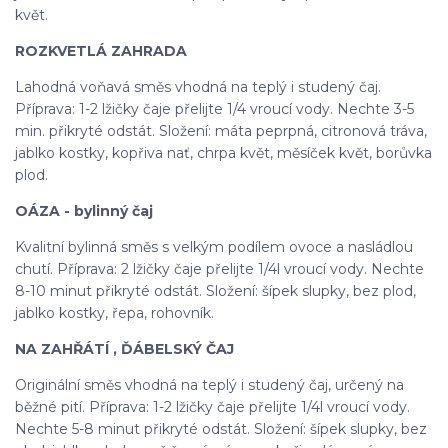
květ.
ROZKVETLÁ ZAHRADA
Lahodná voňavá směs vhodná na teplý i studený čaj.
Příprava: 1-2 lžičky čaje přelijte 1/4 vroucí vody. Nechte 3-5
min. přikryté odstát. Složení: máta peprpná, citronová tráva,
jablko kostky, kopřiva nať, chrpa květ, měsíček květ, borůvka
plod.
OÁZA - bylinný čaj
Kvalitní bylinná směs s velkým podílem ovoce a nasládlou
chutí. Příprava: 2 lžičky čaje přelijte 1/4l vroucí vody. Nechte
8-10 minut přikryté odstát. Složení: šípek slupky, bez plod,
jablko kostky, řepa, rohovník.
NA ZAHŘÁTÍ , ĎÁBELSKÝ ČAJ
Originální směs vhodná na teplý i studený čaj, určený na
běžné pití. Příprava: 1-2 lžičky čaje přelijte 1/4l vroucí vody.
Nechte 5-8 minut přikryté odstát. Složení: šípek slupky, bez