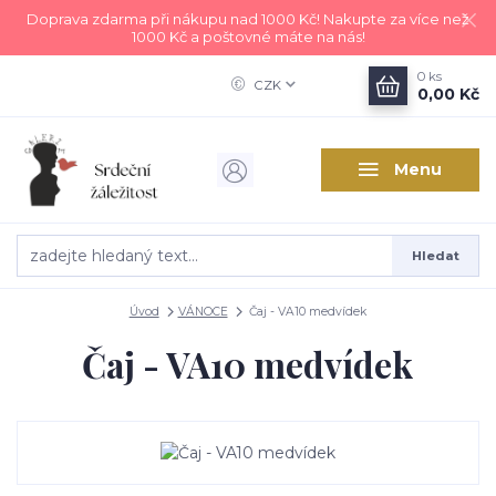
Doprava zdarma při nákupu nad 1000 Kč! Nakupte za více než
1000 Kč a poštovné máte na nás!
0
ks
CZK
0,00 Kč
Menu
Hledat
Úvod
VÁNOCE
Čaj - VA10 medvídek
Čaj - VA10 medvídek