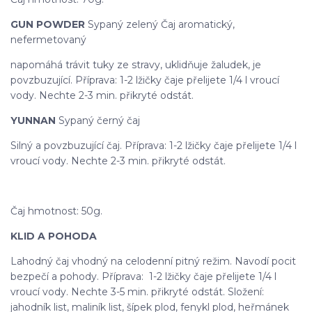
GUN POWDER
Sypaný zelený Čaj aromatický,
nefermetovaný
napomáhá trávit tuky ze stravy, uklidňuje žaludek, je
povzbuzující. Příprava: 1-2 lžičky čaje přelijete 1/4 l vroucí
vody. Nechte 2-3 min. přikryté odstát.
YUNNAN
Sypaný černý čaj
Silný a povzbuzující čaj. Příprava: 1-2 lžičky čaje přelijete 1/4 l
vroucí vody. Nechte 2-3 min. přikryté odstát.
Čaj hmotnost: 50g.
KLID A POHODA
Lahodný čaj vhodný na celodenní pitný režim. Navodí pocit
bezpečí a pohody. Příprava: 1-2 lžičky čaje přelijete 1/4 l
vroucí vody. Nechte 3-5 min. přikryté odstát. Složení:
jahodník list, maliník list, šípek plod, fenykl plod, heřmánek