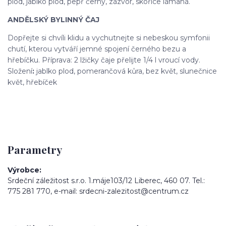
plod, jablko plod, pepř černý, zázvor, skořice lámaná.
ANDĚLSKÝ BYLINNÝ ČAJ
Dopřejte si chvíli klidu a vychutnejte si nebeskou symfonii
chutí, kterou vytváří jemné spojení černého bezu a
hřebíčku. Příprava: 2 lžičky čaje přelijte 1/4 l vroucí vody.
Složení
:
jablko plod, pomerančová kůra, bez květ, slunečnice
květ, hřebíček
Parametry
Výrobce
Srdeční záležitost s.r.o. 1.máje103/12 Liberec, 460 07. Tel.:
775 281 770, e-mail: srdecni-zalezitost@centrum.cz