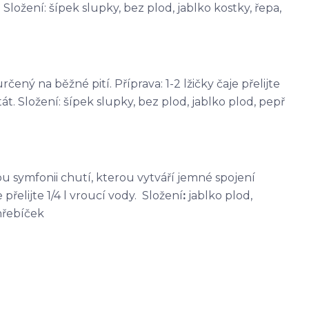
Složení: šípek slupky, bez plod, jablko kostky, řepa,
čený na běžné pití. Příprava: 1-2 lžičky čaje přelijte
át. Složení: šípek slupky, bez plod, jablko plod, pepř
kou symfonii chutí, kterou vytváří jemné spojení
přelijte 1/4 l vroucí vody. Složení
:
jablko plod,
hřebíček