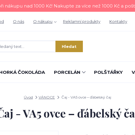
i nákupu nad 1000 Kč! Nakupte za více než 1000 Kč a poš
od
O nás
O nákupu
Reklamní produkty
Kontakty
Hledat
HORKÁ ČOKOLÁDA
PORCELÁN
POLŠTÁŘKY
V
Úvod
VÁNOCE
Čaj - VA5 ovce – ďábelský čaj
Čaj - VA5 ovce – ďábelský ča