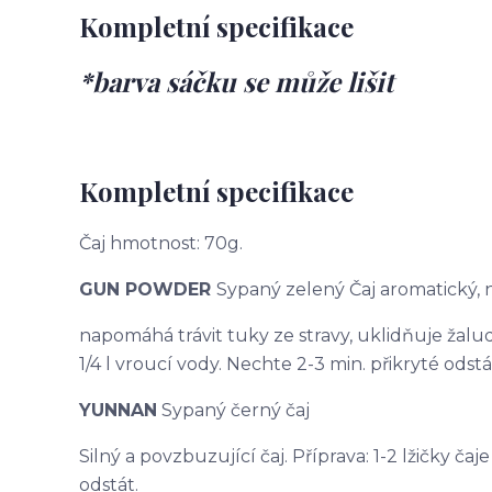
Kompletní specifikace
*barva sáčku se může lišit
Kompletní specifikace
Čaj hmotnost: 70g.
GUN POWDER
Sypaný zelený Čaj aromatický,
napomáhá trávit tuky ze stravy, uklidňuje žaludek
1/4 l vroucí vody. Nechte 2-3 min. přikryté odstá
YUNNAN
Sypaný černý čaj
Silný a povzbuzující čaj. Příprava: 1-2 lžičky čaj
odstát.