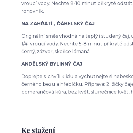
vroucí vody. Nechte 8-10 minut přikryté odstát. 
rohovník.
NA ZAHŘÁTÍ , ĎÁBELSKÝ ČAJ
Originální směs vhodná na teplý i studený čaj, ur
1/4l vroucí vody. Nechte 5-8 minut přikryté odst
černý, zázvor, skořice lámaná.
ANDĚLSKÝ BYLINNÝ ČAJ
Dopřejte si chvíli klidu a vychutnejte si nebes
černého bezu a hřebíčku. Příprava: 2 lžičky čaje 
pomerančová kůra, bez květ, slunečnice květ, 
Ke stažení