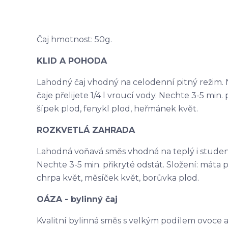
Čaj hmotnost: 50g.
KLID A POHODA
Lahodný čaj vhodný na celodenní pitný režim. N
čaje přelijete 1/4 l vroucí vody. Nechte 3-5 min. p
šípek plod, fenykl plod, heřmánek květ.
ROZKVETLÁ ZAHRADA
Lahodná voňavá směs vhodná na teplý i studený ča
Nechte 3-5 min. přikryté odstát. Složení: máta p
chrpa květ, měsíček květ, borůvka plod.
OÁZA - bylinný čaj
Kvalitní bylinná směs s velkým podílem ovoce a na