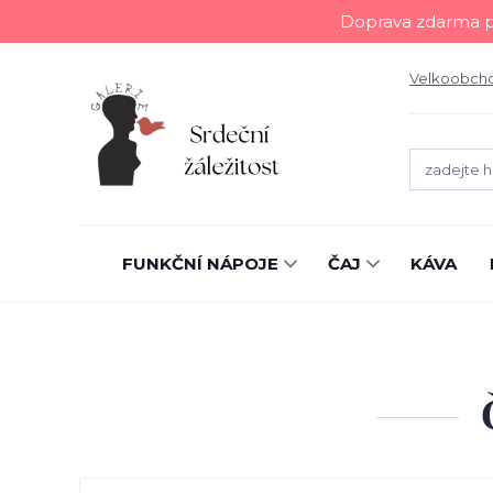
Doprava zdarma př
Velkoobch
FUNKČNÍ NÁPOJE
ČAJ
KÁVA