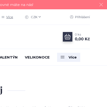
tovné máte na nás!
Více
CZK
Přihlášení
0
ks
0,00 Kč
ALENTÝN
VELIKONOCE
Více
j