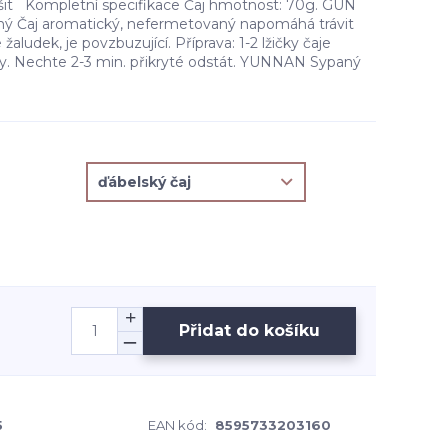
išit Kompletní specifikace Čaj hmotnost: 70g. GUN
 Čaj aromatický, nefermetovaný napomáhá trávit
 žaludek, je povzbuzující. Příprava: 1-2 lžičky čaje
vody. Nechte 2-3 min. přikryté odstát. YUNNAN Sypaný
Přidat do košíku
5
EAN kód:
8595733203160