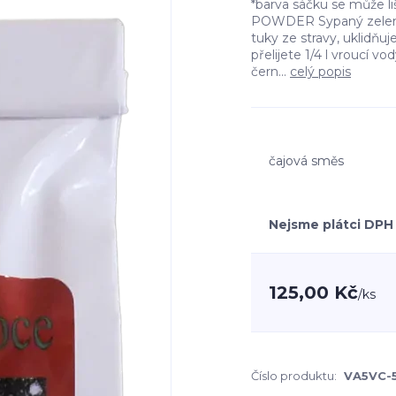
*barva sáčku se může l
POWDER Sypaný zelený
tuky ze stravy, uklidňuje
přelijete 1/4 l vroucí 
čern...
celý popis
čajová směs
Nejsme plátci DPH
125,00 Kč
/
ks
Číslo produktu:
VA5VC-