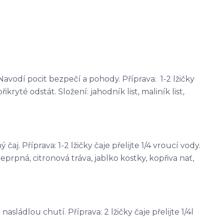
avodí pocit bezpečí a pohody. Příprava: 1-2 lžičky
řikryté odstát. Složení: jahodník list, maliník list,
j. Příprava: 1-2 lžičky čaje přelijte 1/4 vroucí vody.
eprpná, citronová tráva, jablko kostky, kopřiva nať,
sládlou chutí. Příprava: 2 lžičky čaje přelijte 1/4l