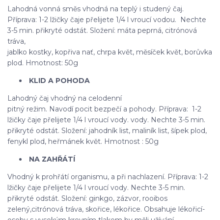
Lahodná vonná směs vhodná na teplý i studený čaj.
Příprava: 1-2 lžičky čaje přelijete 1/4 l vroucí vodou. Nechte
3-5 min. přikryté odstát. Složení: máta peprná, citrónová
tráva,
jablko kostky, kopřiva nať, chrpa květ, měsíček květ, borůvka
plod. Hmotnost: 50g
KLID A POHODA
Lahodný čaj vhodný na celodenní
pitný režim. Navodí pocit bezpečí a pohody. Příprava: 1-2
lžičky čaje přelijete 1/4 l vroucí vody. vody. Nechte 3-5 min.
přikryté odstát. Složení: jahodník list, maliník list, šípek plod,
fenykl plod, heřmánek květ. Hmotnost : 50g
NA ZAHŘÁTÍ
Vhodný k prohřátí organismu, a při nachlazení. Příprava: 1-2
lžičky čaje přelijete 1/4 l vroucí vody. Nechte 3-5 min.
přikryté odstát. Složení: ginkgo, zázvor, rooibos
zelený,citrónová tráva, skořice, lékořice. Obsahuje lékořicí-
osoby s vysokým krevním tlakem by měli užívání