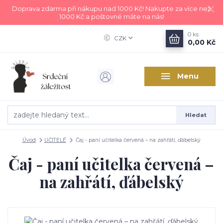
Doprava zdarma při nákupu nad 1000 Kč! Nakupte za více než
1000 Kč a poštovné máte na nás!
0
ks
CZK
0,00 Kč
Menu
Hledat
Úvod
UČITELÉ
Čaj - paní učitelka červená – na zahřátí, ďábelský
Čaj - paní učitelka červená –
na zahřátí, ďábelský