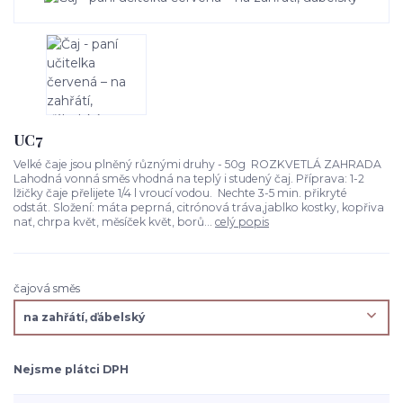
UC7
Velké čaje jsou plněný různými druhy - 50g ROZKVETLÁ ZAHRADA
Lahodná vonná směs vhodná na teplý i studený čaj. Příprava: 1-2
lžičky čaje přelijete 1/4 l vroucí vodou. Nechte 3-5 min. přikryté
odstát. Složení: máta peprná, citrónová tráva,jablko kostky, kopřiva
nať, chrpa květ, měsíček květ, borů...
celý popis
čajová směs
Nejsme plátci DPH