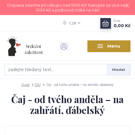
Doprava zdarma při nákupu nad 1000 Kč! Nakupte za více než
1000 Kč a poštovné máte na nás!
0
ks
CZK
0,00 Kč
Menu
Hledat
Úvod
ČAJ
Čaj - od tvého anděla – na zahřátí, ďábelský
Čaj - od tvého anděla – na
zahřátí, ďábelský