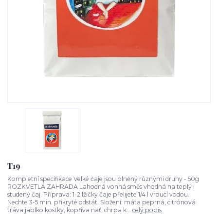
T19
Kompletní specifikace Velké čaje jsou plněný různými druhy - 50g
ROZKVETLÁ ZAHRADA Lahodná vonná směs vhodná na teplý i
studený čaj. Příprava: 1-2 lžičky čaje přelijete 1/4 l vroucí vodou.
Nechte 3-5 min. přikryté odstát. Složení: máta peprná, citrónová
tráva,jablko kostky, kopřiva nať, chrpa k...
celý popis