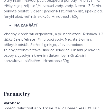
pitný režim. Navodí pocit bezpečí a pohody. Příprava: 1-2
lžičky čaje přelijete 1/4 l vroucí vody. vody. Nechte 3-5 min.
přikryté odstát. Složení: jahodník list, maliník list, šípek plod,
fenykl plod, heřmánek květ. Hmotnost : 50g
NA ZAHŘÁTÍ
Vhodný k prohřátí organismu, a při nachlazení. Příprava: 1-2
lžičky čaje přelijete 1/4 l vroucí vody. Nechte 3-5 min.
přikryté odstát. Složení: ginkgo, zázvor, rooibos
zelený,citrónová tráva, skořice, lékořice. Obsahuje lékořicí-
osoby s vysokým krevním tlakem by měli užívání
konzultovat s lékařem. Hmotnost: 50g
Parametry
Výrobce
Srdeční záležitost s.r.o. 1.máje103/12 Liberec, 460 07. Tel.: