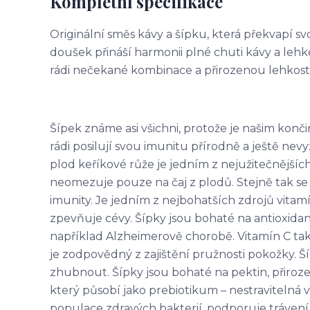
Kompletní specifikace
Originální směs kávy a šípku, která překvapí 
doušek přináší harmonii plné chuti kávy a lehké 
rádi nečekané kombinace a přirozenou lehkost
Šípek známe asi všichni, protože je našim končin
rádi posilují svou imunitu přírodně a ještě ne
plod keříkové růže je jedním z nejužitečnějšíc
neomezuje pouze na čaj z plodů. Stejně tak se
imunity. Je jedním z nejbohatších zdrojů vitamí
zpevňuje cévy. Šípky jsou bohaté na antioxidant
například Alzheimerově chorobě. Vitamín C tak
je zodpovědný z zajištění pružnosti pokožky. 
zhubnout. Šípky jsou bohaté na pektin, přiroze
který působí jako prebiotikum – nestravitelná v
populace zdravých bakterií, podporuje trávení 