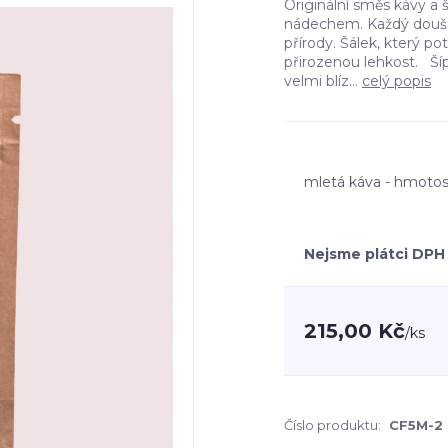
Originální směs kávy a 
nádechem. Každý doušek
přírody. Šálek, který p
přirozenou lehkost. Ší
velmi blíz...
celý popis
mletá káva - hmotos
Nejsme plátci DPH
215,00 Kč
/
ks
Číslo produktu:
CF5M-2