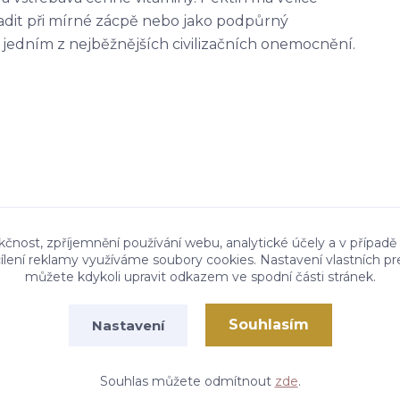
adit při mírné zácpě nebo jako podpůrný
 jedním z nejběžnějších civilizačních onemocnění.
kčnost, zpříjemnění používání webu, analytické účely a v případě
cílení reklamy využíváme soubory cookies. Nastavení vlastních pr
můžete kdykoli upravit odkazem ve spodní části stránek.
Souhlasím
Nastavení
Vytvořeno na
Eshop-rychle.cz
Souhlas můžete odmítnout
zde
.