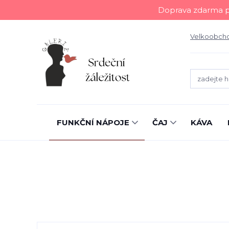
Doprava zdarma př
Velkoobch
FUNKČNÍ NÁPOJE
ČAJ
KÁVA