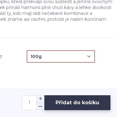
šípku, která překvapí svou svěžestí a jemně ovocným
 přináší harmonii plné chuti kávy a lehké divokosti
otěší ty, kdo mají rádi nečekané kombinace a
pek známe asi všichni, protože je našim končinám
t
Přidat do košíku