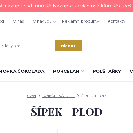
i nákupu nad 1000 Kč! Nakupte za více než 1000 Kč a poš
od
O nás
O nákupu
Reklamní produkty
Kontakty
Hledat
HORKÁ ČOKOLÁDA
PORCELÁN
POLŠTÁŘKY
V
Úvod
FUNKČNÍ NÁPOJE
ŠÍPEK - PLOD
ŠÍPEK - PLOD