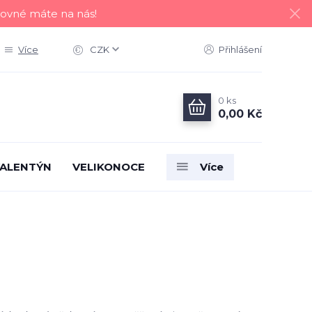
tovné máte na nás!
Více
CZK
Přihlášení
0
ks
0,00 Kč
ALENTÝN
VELIKONOCE
Více