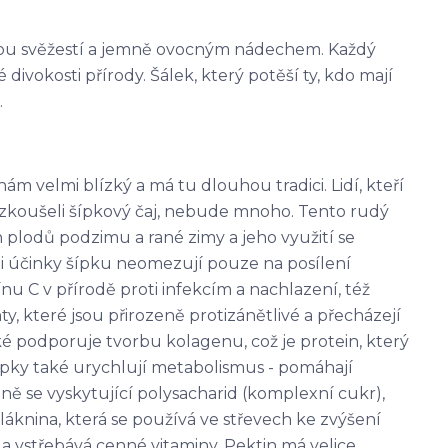
svou svěžestí a jemně ovocným nádechem. Každý
divokosti přírody. Šálek, který potěší ty, kdo mají
.
ám velmi blízký a má tu dlouhou tradici. Lidí, kteří
vyzkoušeli šípkový čaj, nebude mnoho. Tento rudý
h plodů podzimu a rané zimy a jeho využití se
 i účinky šípku neomezují pouze na posílení
nu C v přírodě proti infekcím a nachlazení, též
y, které jsou přirozeně protizánětlivé a přecházejí
é podporuje tvorbu kolagenu, což je protein, který
Šípky také urychlují metabolismus - pomáhají
ně se vyskytující polysacharid (komplexní cukr),
láknina, která se používá ve střevech ke zvýšení
a vstřebává cenné vitaminy. Pektin má velice