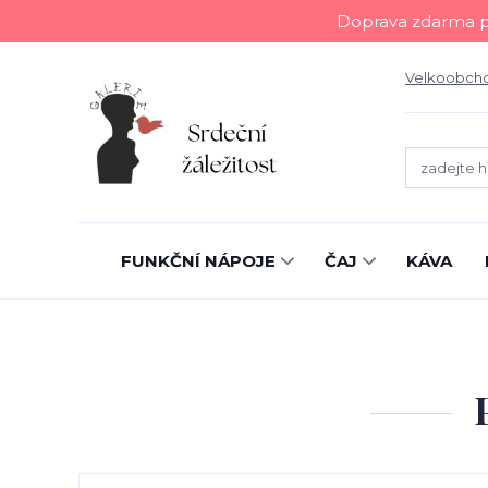
Doprava zdarma př
Velkoobch
FUNKČNÍ NÁPOJE
ČAJ
KÁVA