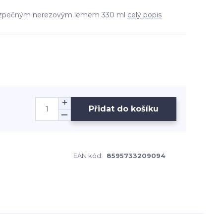
bezpečným nerezovým lemem 330 ml
celý popis
Přidat do košíku
EAN kód:
8595733209094