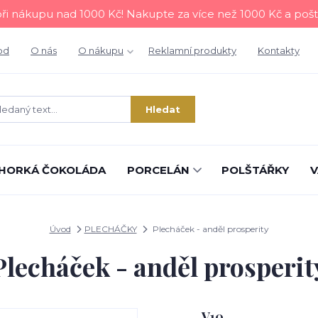
i nákupu nad 1000 Kč! Nakupte za více než 1000 Kč a poš
od
O nás
O nákupu
Reklamní produkty
Kontakty
Hledat
HORKÁ ČOKOLÁDA
PORCELÁN
POLŠTÁŘKY
V
Úvod
PLECHÁČKY
Plecháček - anděl prosperity
Plecháček - anděl prosperit
V10