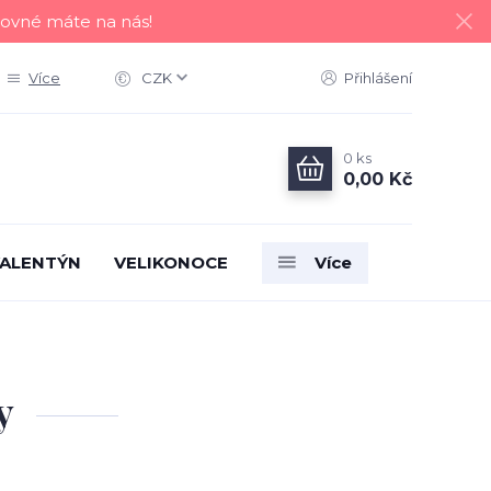
tovné máte na nás!
Více
CZK
Přihlášení
0
ks
0,00 Kč
ALENTÝN
VELIKONOCE
Více
y