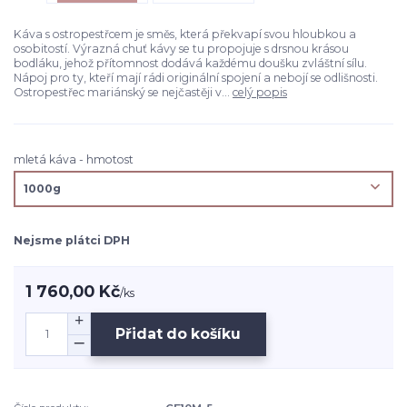
Káva s ostropestřcem je směs, která překvapí svou hloubkou a
osobitostí. Výrazná chuť kávy se tu propojuje s drsnou krásou
bodláku, jehož přítomnost dodává každému doušku zvláštní sílu.
Nápoj pro ty, kteří mají rádi originální spojení a nebojí se odlišnosti.
Ostropestřec mariánský se nejčastěji v...
celý popis
mletá káva - hmotost
Nejsme plátci DPH
1 760,00 Kč
/
ks
Přidat do košíku