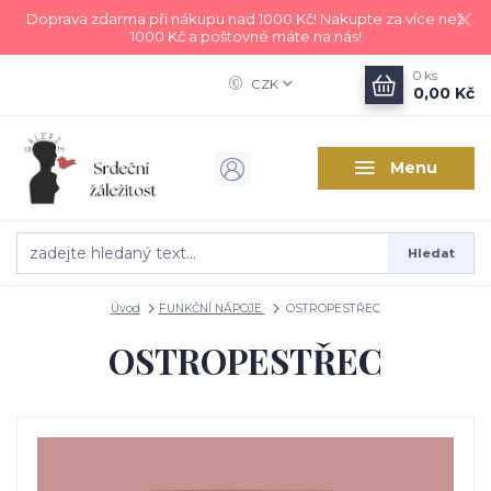
Doprava zdarma při nákupu nad 1000 Kč! Nakupte za více než
1000 Kč a poštovné máte na nás!
0
ks
CZK
0,00 Kč
Menu
Hledat
Úvod
FUNKČNÍ NÁPOJE
OSTROPESTŘEC
OSTROPESTŘEC