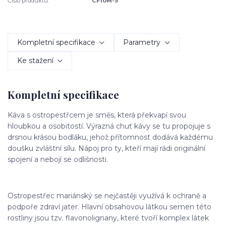
Číslo produktu:
CF10M-5
Kompletní specifikace
Parametry
Ke stažení
Kompletní specifikace
Káva s ostropestřcem je směs, která překvapí svou
hloubkou a osobitostí. Výrazná chuť kávy se tu propojuje s
drsnou krásou bodláku, jehož přítomnost dodává každému
doušku zvláštní sílu. Nápoj pro ty, kteří mají rádi originální
spojení a nebojí se odlišnosti.
Ostropestřec mariánský se nejčastěji využívá k ochraně a
podpoře zdraví jater. Hlavní obsahovou látkou semen této
rostliny jsou tzv. flavonolignany, které tvoří komplex látek