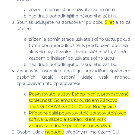
zřízení a administrace uživatelského účtu
nabídnutí pohodlnějšího nákupního zážitku
Souhlas udělujete na zpracování po dobu
5 let
a to za
účelem:
zřízení a administrace uživatelského účtu, pokud
tuto dobu neprodloužíte. K prodloužení dochází
aktivním využíváním uživatelského účtu, čili při
každém přihlášení do uživatelského účtu
nabídnutí pohodlnějšího nákupního zážitku
Zpracování osobních údajů je prováděno Správcem
osobních údajů, osobní údaje však mohou
zpracovávat i tito zpracovatelé:
Poskytovatel služby Eshop-rychle, provozované
společností Golemos s.r.o., sídlem Zátkovo
nábřeží 448/73, 370 01, České Budějovice
Případně další poskytovatelé zpracovatelských
softwarů, služeb a aplikací, které však
v současné době společnost nevyužívá.
Osobní údaje
nebudou
předány mimo území EU.