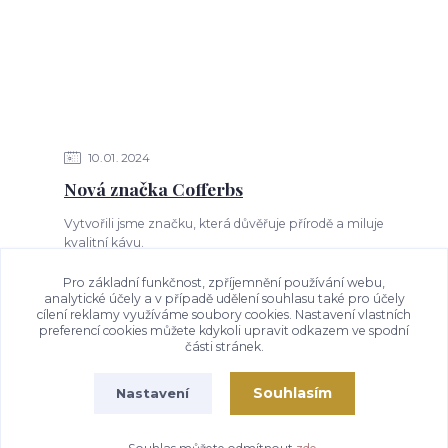
10
01
2024
Nová značka Cofferbs
​Vytvořili jsme značku, která důvěřuje přírodě a miluje
kvalitní kávu.
Pro základní funkčnost, zpříjemnění používání webu,
analytické účely a v případě udělení souhlasu také pro účely
cílení reklamy využíváme soubory cookies. Nastavení vlastních
Zobrazit všechny články
preferencí cookies můžete kdykoli upravit odkazem ve spodní
části stránek.
Souhlasím
Nastavení