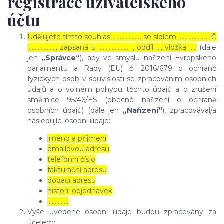
registrace uživatelského
účtu
Udělujete tímto souhlas ……………..., se sídlem ………………, IČ
………………., zapsaná u ………………… , oddíl …, vložka …..
(dále
jen
„Správce“
), aby ve smyslu nařízení Evropského
parlamentu a Rady (EU) č. 2016/679 o ochraně
fyzických osob v souvislosti se zpracováním osobních
údajů a o volném pohybu těchto údajů a o zrušení
směrnice 95/46/ES (obecné nařízení o ochraně
osobních údajů) (dále jen
„Nařízení“
), zpracovával/a
následující osobní údaje:
jméno a příjmení
emailovou adresu
telefonní číslo
fakturační adresu
dodací adresu
historii objednávek
…………..
Výše uvedené osobní údaje budou zpracovány za
účelem: