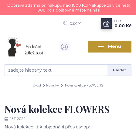
Doprava zdarma při nákupu nad 1000 Kč! Nakupte za více než
1000 Kč a poštovné máte na nás!
0
ks
CZK
0,00 Kč
Menu
Hledat
Úvod
Novinky
Nová kolekce FLOWERS
Nová kolekce FLOWERS
15.11.2022
Nová kolekce již k objednání přes eshop: