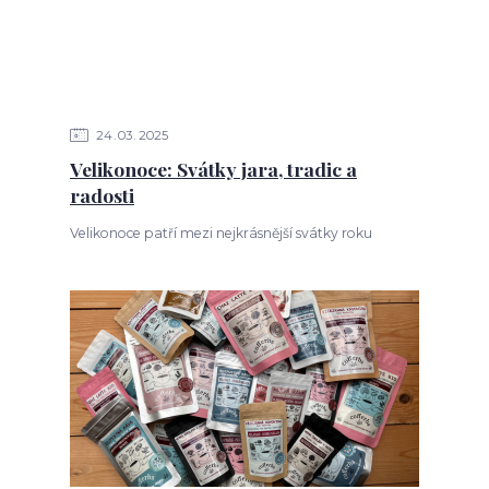
24
03
2025
Velikonoce: Svátky jara, tradic a
radosti
Velikonoce patří mezi nejkrásnější svátky roku