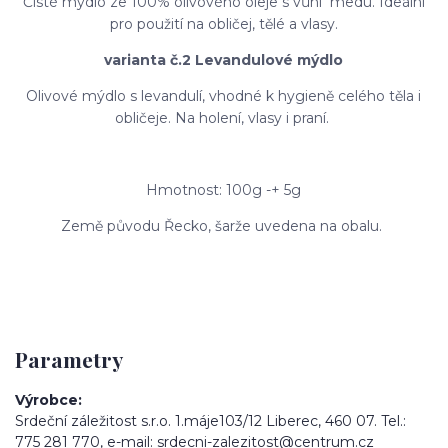
Čisté mýdlo ze 100% olivového oleje s vůní medu. Ideální
pro použití na obličej, tělé a vlasy.
varianta č.2 Levandulové mýdlo
Olivové mýdlo s levandulí, vhodné k hygieně celého těla i
obličeje. Na holení, vlasy i praní.
Hmotnost: 100g -+ 5g
Země původu Řecko, šarže uvedena na obalu.
Parametry
Výrobce
Srdeční záležitost s.r.o. 1.máje103/12 Liberec, 460 07. Tel.:
775 281 770, e-mail: srdecni-zalezitost@centrum.cz