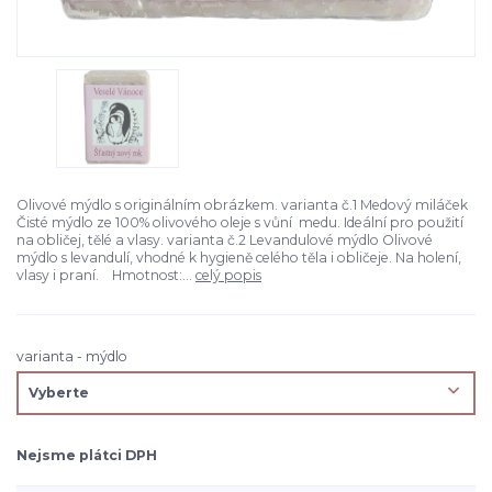
Olivové mýdlo s originálním obrázkem. varianta č.1 Medový miláček
Čisté mýdlo ze 100% olivového oleje s vůní medu. Ideální pro použití
na obličej, tělé a vlasy. varianta č.2 Levandulové mýdlo Olivové
mýdlo s levandulí, vhodné k hygieně celého těla i obličeje. Na holení,
vlasy i praní. Hmotnost:...
celý popis
varianta - mýdlo
Nejsme plátci DPH