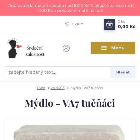
Doprava zdarma při nákupu nad 1000 Kč! Nakupte za více než
1000 Kč a poštovné máte na nás!
0
ks
CZK
0,00 Kč
Menu
Hledat
Úvod
VÁNOCE
Mýdlo - VA7 tučňáci
Mýdlo - VA7 tučňáci