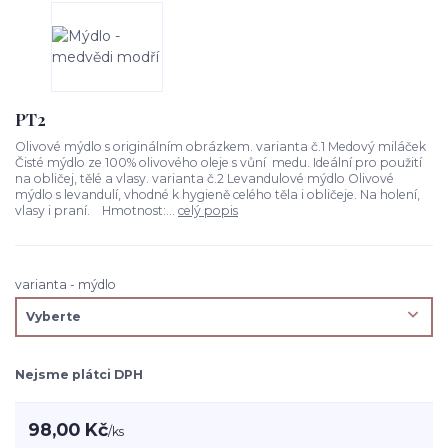
PT2
Olivové mýdlo s originálním obrázkem. varianta č.1 Medový miláček
Čisté mýdlo ze 100% olivového oleje s vůní medu. Ideální pro použití
na obličej, tělé a vlasy. varianta č.2 Levandulové mýdlo Olivové
mýdlo s levandulí, vhodné k hygieně celého těla i obličeje. Na holení,
vlasy i praní. Hmotnost:...
celý popis
varianta - mýdlo
Nejsme plátci DPH
98,00 Kč
/
ks