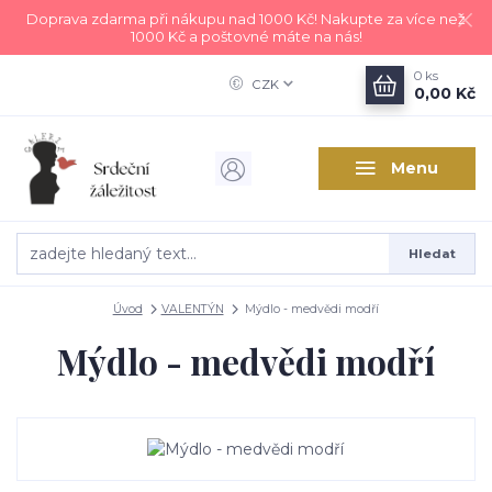
Doprava zdarma při nákupu nad 1000 Kč! Nakupte za více než
1000 Kč a poštovné máte na nás!
0
ks
CZK
0,00 Kč
Menu
Hledat
Úvod
VALENTÝN
Mýdlo - medvědi modří
Mýdlo - medvědi modří