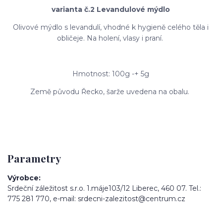
varianta č.2 Levandulové mýdlo
Olivové mýdlo s levandulí, vhodné k hygieně celého těla i
obličeje. Na holení, vlasy i praní.
Hmotnost: 100g -+ 5g
Země původu Řecko, šarže uvedena na obalu.
Parametry
Výrobce
Srdeční záležitost s.r.o. 1.máje103/12 Liberec, 460 07. Tel.:
775 281 770, e-mail: srdecni-zalezitost@centrum.cz