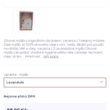
Olivové mýdlo s originálním obrázkem. varianta č.1 Medový miláček
Čisté mýdlo ze 100% olivového oleje s vůní medu. Ideální pro použití
na obličej, tělé a vlasy. varianta č.2 Levandulové mýdlo Olivové
mýdlo s levandulí, vhodné k hygieně celého těla i obličeje. Na holení,
vlasy i praní. Hmotnost:...
celý popis
varianta - mýdlo
Nejsme plátci DPH