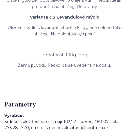
Čisté mýdlo ze 100% olivového oleje s vůní medu. Ideální
pro použití na obličej, tělé a vlasy.
varianta č.2 Levandulové mýdlo
Olivové mýdlo s levandulí, vhodné k hygieně celého těla i
obličeje. Na holení, vlasy i praní.
Hmotnost: 100g -+ 5g
Země původu Řecko, šarže uvedena na obalu.
Parametry
Výrobce
Srdeční záležitost s.r.o. 1.máje103/12 Liberec, 460 07. Tel.:
775 281 770, e-mail: srdecni-zalezitost@centrum.cz