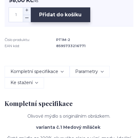
98,00 Kč
/
ks
Přidat do košíku
Číslo produktu:
PT1M-2
EAN kód:
8595733216771
Kompletní specifikace
Parametry
Ke stažení
Kompletní specifikace
Olivové mýdlo s originálním obrázkem.
varianta č.1 Medový miláček