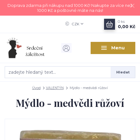
Doprava zdarma při nákupu nad 1000 Kč! Nakupte za více než
1000 Kč a poštovné máte na nás!
0
ks
CZK
0,00 Kč
Menu
Hledat
Úvod
VALENTÝN
Mýdlo - medvědi růžoví
Mýdlo - medvědi růžoví