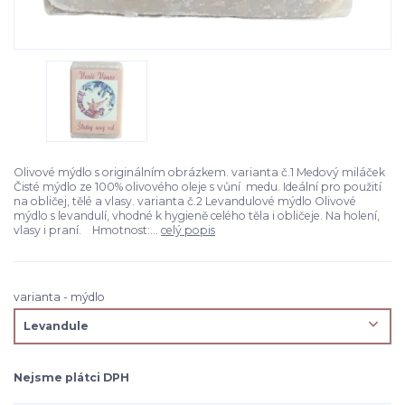
Olivové mýdlo s originálním obrázkem. varianta č.1 Medový miláček
Čisté mýdlo ze 100% olivového oleje s vůní medu. Ideální pro použití
na obličej, tělé a vlasy. varianta č.2 Levandulové mýdlo Olivové
mýdlo s levandulí, vhodné k hygieně celého těla i obličeje. Na holení,
vlasy i praní. Hmotnost:...
celý popis
varianta - mýdlo
Nejsme plátci DPH