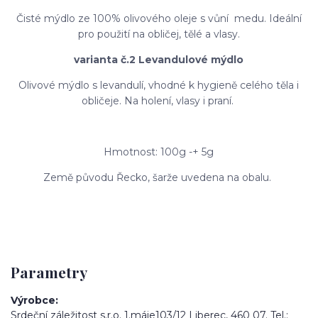
Čisté mýdlo ze 100% olivového oleje s vůní medu. Ideální
pro použití na obličej, tělé a vlasy.
varianta č.2 Levandulové mýdlo
Olivové mýdlo s levandulí, vhodné k hygieně celého těla i
obličeje. Na holení, vlasy i praní.
Hmotnost: 100g -+ 5g
Země původu Řecko, šarže uvedena na obalu.
Parametry
Výrobce
Srdeční záležitost s.r.o. 1.máje103/12 Liberec, 460 07. Tel.: