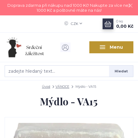
Doprava zdarma při nákupu nad 1000 Kč! Nakupte za více než
1000 Kč a poštovné máte na nás!
0
ks
CZK
0,00 Kč
Menu
Hledat
Úvod
VÁNOCE
Mýdlo - VA15
Mýdlo - VA15