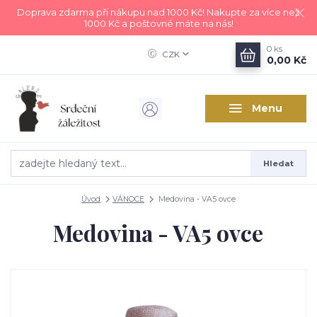
Doprava zdarma při nákupu nad 1000 Kč! Nakupte za více než
1000 Kč a poštovné máte na nás!
0
ks
CZK
0,00 Kč
Menu
Hledat
Úvod
VÁNOCE
Medovina - VA5 ovce
Medovina - VA5 ovce