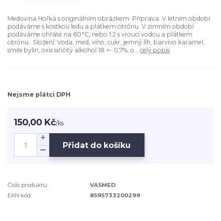
Medovina Hořká s originálním obrázkem Příprava: V letním období
podáváme s kostkou ledu a plátkem citrónu. V zimním období
podáváme ohřáté na 60°C, nebo 1:2 s vroucí vodou a plátkem
citrónu. Složení: Voda, med, víno, cukr, jemný líh, barvivo karamel,
směs bylin, oxis siřičitý alkohol 18 +- 0,7%, o...
celý popis
Nejsme plátci DPH
150,00 Kč
/
ks
Přidat do košíku
Číslo produktu:
VA5MED
EAN kód:
8595733200299