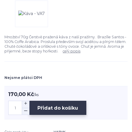
Množství 70g Čerstvě pražená káva z naší pražírny. Brazílie Santos -
100% Coffe Arabica. Proslula především svojí aciditou a plným tělem.
Chutě čokoládové a oříškové s tóny ovoce. Chuť je jemná. Aroma je
přijemné, beze stopy hořkosti.
celý popis
Nejsme plátci DPH
170,00 Kč
/
ks
Přidat do košíku
Číslo produktu:
VA7VK