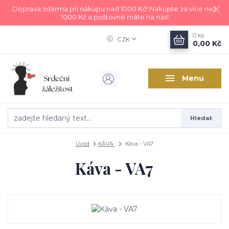
Doprava zdarma při nákupu nad 1000 Kč! Nakupte za více než
1000 Kč a poštovné máte na nás!
0
ks
CZK
0,00 Kč
Menu
Hledat
Úvod
KÁVA
Káva - VA7
Káva - VA7