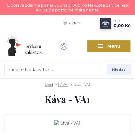
Doprava zdarma při nákupu nad 1000 Kč! Nakupte za více než
1000 Kč a poštovné máte na nás!
0
ks
CZK
0,00 Kč
Menu
Hledat
Úvod
KÁVA
Káva - VA1
Káva - VA1