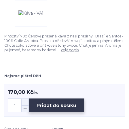
Množství 70g Čerstvě pražená káva z naší pražírny. Brazílie Santos -
100% Coffe Arabica. Proslula především svojí aciditou a plným tělem.
Chutě čokoládové a oříškové s tóny ovoce. Chuť je jemná. Aroma je
přijemné, beze stopy hořkosti.
celý popis
Nejsme plátci DPH
170,00 Kč
/
ks
Přidat do košíku
Číslo produktu:
VA1VK