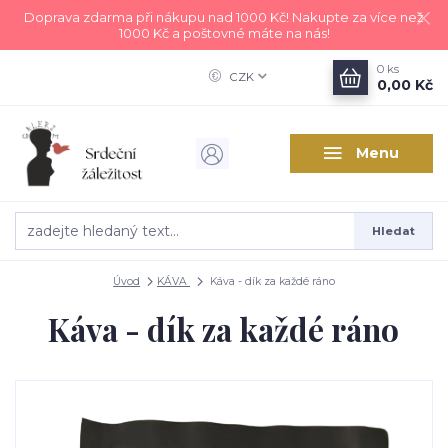
Doprava zdarma při nákupu nad 1000 Kč! Nakupte za více než
1000 Kč a poštovné máte na nás!
0
ks
CZK
0,00 Kč
Menu
Hledat
Úvod
KÁVA
Káva - dík za každé ráno
Káva - dík za každé ráno