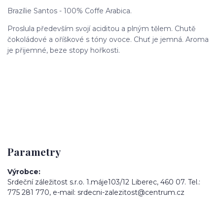
Brazílie Santos - 100% Coffe Arabica.
Proslula především svojí aciditou a plným tělem. Chutě
čokoládové a oříškové s tóny ovoce. Chuť je jemná. Aroma
je přijemné, beze stopy hořkosti.
Parametry
Výrobce
Srdeční záležitost s.r.o. 1.máje103/12 Liberec, 460 07. Tel.:
775 281 770, e-mail: srdecni-zalezitost@centrum.cz