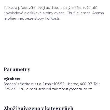
Proslula především svojí aciditou a plným tělem. Chutě
čokoládové a oříškové s tóny ovoce. Chuť je jemná. Aroma
je přijemné, beze stopy hořkosti.
Parametry
Výrobce
Srdeční záležitost s.r.o. 1.máje103/12 Liberec, 460 07. Tel.:
775 281 770, e-mail: srdecni-zalezitost@centrum.cz
Zboží zařazeno v kategoriích