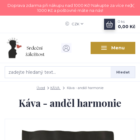
Doprava zdarma při nákupu nad 1000 Kč! Nakupte za více než
1000 Kč a poštovné máte na nás!
0
ks
CZK
0,00 Kč
Menu
Hledat
Úvod
KÁVA
Káva - anděl harmonie
Káva - anděl harmonie