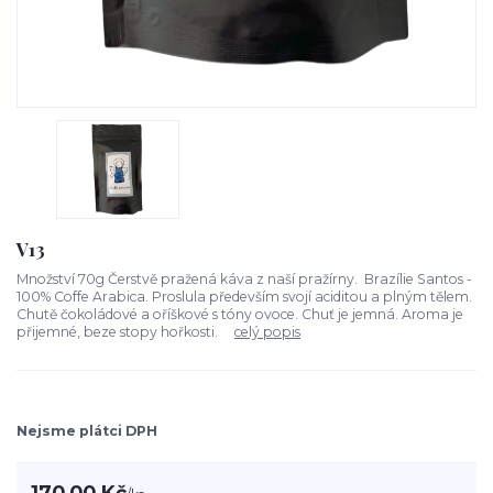
V13
Množství 70g Čerstvě pražená káva z naší pražírny. Brazílie Santos -
100% Coffe Arabica. Proslula především svojí aciditou a plným tělem.
Chutě čokoládové a oříškové s tóny ovoce. Chuť je jemná. Aroma je
přijemné, beze stopy hořkosti.
celý popis
Nejsme plátci DPH
170,00 Kč