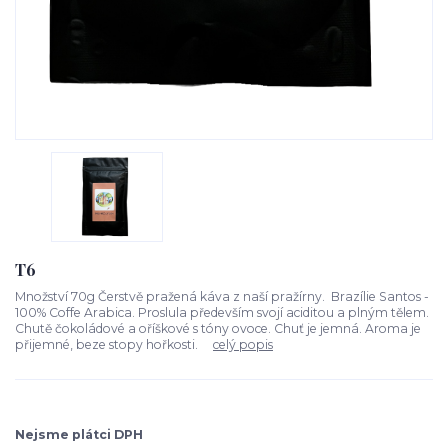
T6
Množství 70g Čerstvě pražená káva z naší pražírny. Brazílie Santos -
100% Coffe Arabica. Proslula především svojí aciditou a plným tělem.
Chutě čokoládové a oříškové s tóny ovoce. Chuť je jemná. Aroma je
přijemné, beze stopy hořkosti.
celý popis
Nejsme plátci DPH