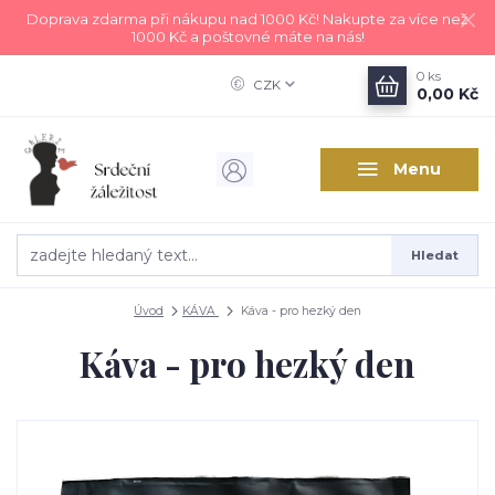
Doprava zdarma při nákupu nad 1000 Kč! Nakupte za více než
1000 Kč a poštovné máte na nás!
0
ks
CZK
0,00 Kč
Menu
Hledat
Úvod
KÁVA
Káva - pro hezký den
Káva - pro hezký den