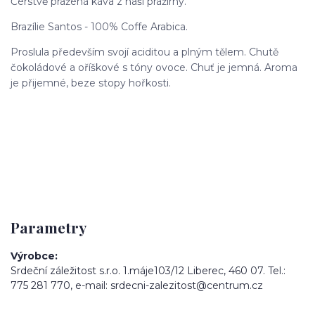
Čerstvě pražená káva z naší pražírny.
Brazílie Santos - 100% Coffe Arabica.
Proslula především svojí aciditou a plným tělem. Chutě
čokoládové a oříškové s tóny ovoce. Chuť je jemná. Aroma
je přijemné, beze stopy hořkosti.
Parametry
Výrobce
Srdeční záležitost s.r.o. 1.máje103/12 Liberec, 460 07. Tel.:
775 281 770, e-mail: srdecni-zalezitost@centrum.cz