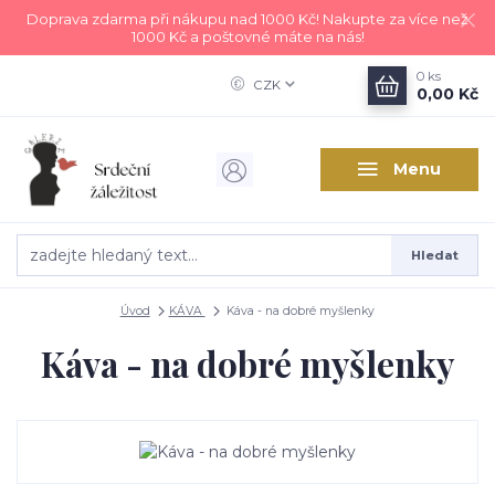
Doprava zdarma při nákupu nad 1000 Kč! Nakupte za více než
1000 Kč a poštovné máte na nás!
0
ks
CZK
0,00 Kč
Menu
Hledat
Úvod
KÁVA
Káva - na dobré myšlenky
Káva - na dobré myšlenky