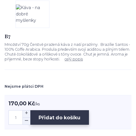
B7
Množství 70g Čerstvě pražená káva z naší pražírny. Brazílie Santos -
100% Coffe Arabica. Proslula především svojí aciditou a plným tělem.
Chutě čokoládové a oříškové s tóny ovoce. Chuť je jemná. Aroma je
přijemné, beze stopy hořkosti.
celý popis
Nejsme plátci DPH
170,00 Kč
/
ks
Přidat do košíku