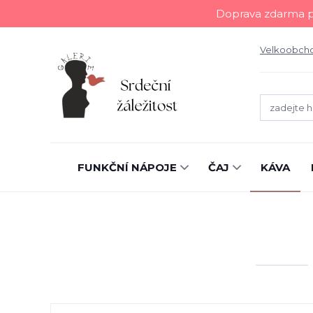
Doprava zdarma př
Velkoobch
FUNKČNÍ NÁPOJE
ČAJ
KÁVA