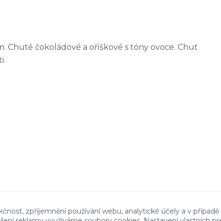
em. Chutě čokoládové a oříškové s tóny ovoce. Chuť
i.
kčnost, zpříjemnění používání webu, analytické účely a v případě
cílení reklamy využíváme soubory cookies. Nastavení vlastních pr