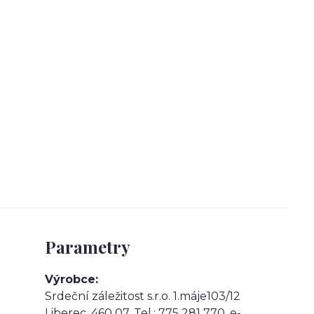
Parametry
Výrobce
Srdeční záležitost s.r.o. 1.máje103/12
Liberec, 460 07. Tel.: 775 281 770, e-