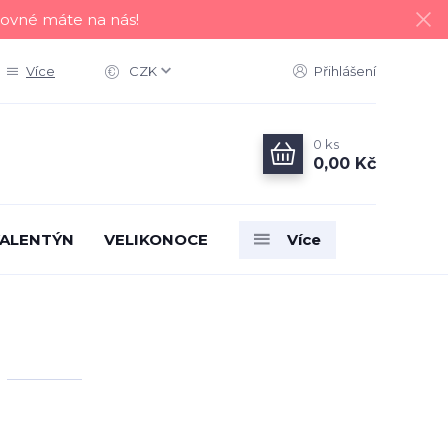
tovné máte na nás!
Více
CZK
Přihlášení
0
ks
0,00 Kč
ALENTÝN
VELIKONOCE
Více