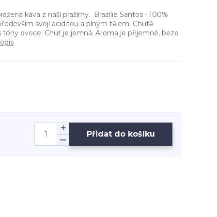
ažená káva z naší pražírny. Brazílie Santos - 100%
 především svojí aciditou a plným tělem. Chutě
s tóny ovoce. Chuť je jemná. Aroma je přijemné, beze
popis
Přidat do košíku