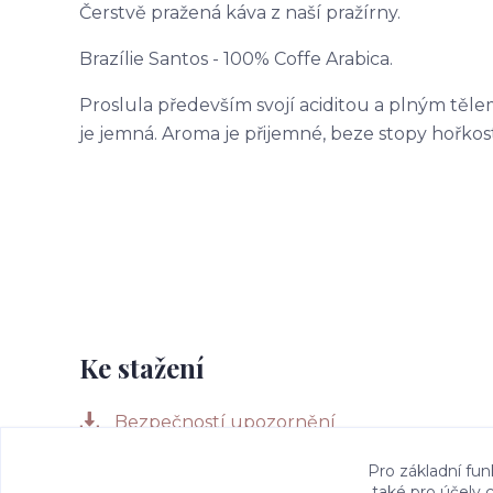
Čerstvě pražená káva z naší pražírny.
Brazílie Santos - 100% Coffe Arabica.
Proslula především svojí aciditou a plným těl
je jemná. Aroma je přijemné, beze stopy hořkost
Ke stažení
Bezpečností upozornění
Pro základní fun
také pro účely 