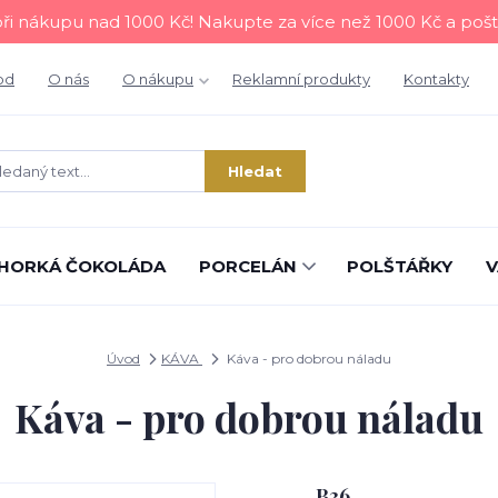
i nákupu nad 1000 Kč! Nakupte za více než 1000 Kč a poš
od
O nás
O nákupu
Reklamní produkty
Kontakty
Hledat
HORKÁ ČOKOLÁDA
PORCELÁN
POLŠTÁŘKY
V
Úvod
KÁVA
Káva - pro dobrou náladu
Káva - pro dobrou náladu
B36