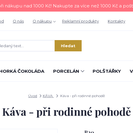
i nákupu nad 1000 Kč! Nakupte za více než 1000 Kč a poš
od
O nás
O nákupu
Reklamní produkty
Kontakty
Hledat
HORKÁ ČOKOLÁDA
PORCELÁN
POLŠTÁŘKY
V
Úvod
KÁVA
Káva - při rodinné pohodě
Káva - při rodinné pohodě
B20