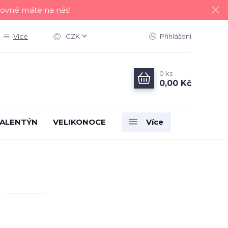
tovné máte na nás!
Více
CZK
Přihlášení
0
ks
0,00 Kč
ALENTÝN
VELIKONOCE
Více