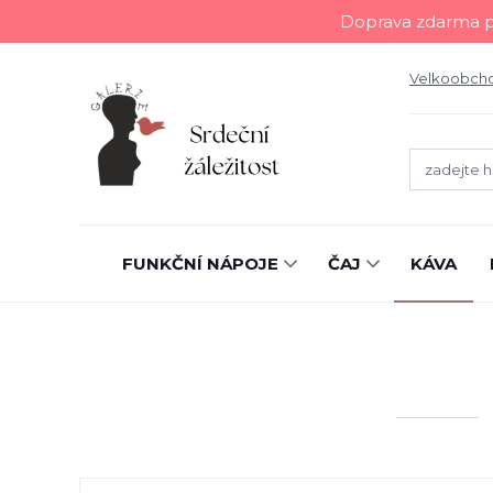
Doprava zdarma př
Velkoobch
FUNKČNÍ NÁPOJE
ČAJ
KÁVA