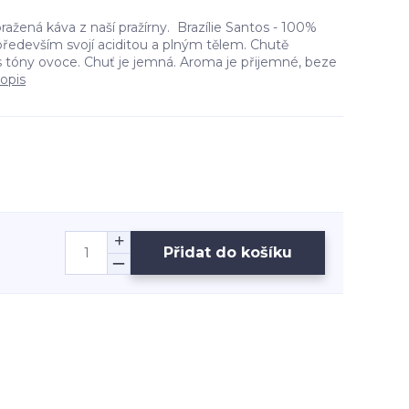
ažená káva z naší pražírny. Brazílie Santos - 100%
 především svojí aciditou a plným tělem. Chutě
s tóny ovoce. Chuť je jemná. Aroma je přijemné, beze
popis
Přidat do košíku