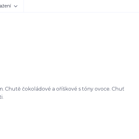
ažení
em. Chutě čokoládové a oříškové s tóny ovoce. Chuť
i.