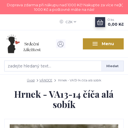
Doprava zdarma při nákupu nad 1000 Kč! Nakupte za více než
1000 Kč a poštovné máte na nás!
0
ks
CZK
0,00 Kč
Menu
Hledat
Úvod
VÁNOCE
Hrnek - VA13-14 číča alá sobík
Hrnek - VA13-14 číča alá
sobík