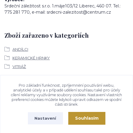
Srdeční záležitost s.r.o. 1.máje103/12 Liberec, 460 07. Tel.:
775 281 770, e-mail: srdecni-zalezitost@centrum.cz
Zboží zařazeno v kategoriích
ANDÍLCI
KERAMICKÉ HRNKY
VITRÁŽ
Ke stažení
Pro základní funkčnost, zpříjemnění používání webu,
analytické účely a v případě udělení souhlasu také pro účely
cílení reklamy využíváme soubory cookies. Nastavení vlastních
Bezpečností upozornění
preferencí cookies můžete kdykoli upravit odkazem ve spodní
části stránek.
Souhlasím
Nastavení