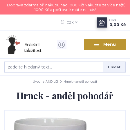
Doprava zdarma při nákupu nad 1000 Kč! Nakupte za více než
1000 Kč a poštovné máte na nás!
0
ks
CZK
0,00 Kč
Menu
Hledat
Úvod
ANDÍLCI
Hrnek - anděl pohodář
Hrnek - anděl pohodář