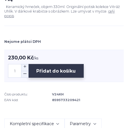
Keramický hrneček, objem 330ml. Originální potisk kolekce Vitráž
Uhlík. V dárkové krabičce s obrázkem. Lze umývat v myčce.
celý
popis
Nejsme plátci DPH
230,00 Kč
/
ks
Přidat do košíku
Číslo produktu:
V24KH
EAN kód:
8595733209421
Kompletní specifikace
Parametry