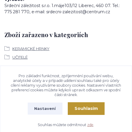
Srdeční záležitost s.r.o. 1.máje103/12 Liberec, 460 07. Tel.:
775 281 770, e-mail: srdecni-zalezitost@centrum.cz
Zboží zařazeno v kategoriích
KERAMICKÉ HRNKY
UČITELÉ
Ke stažení
Pro základní funkčnost, zpříjemnění používání webu,
analytické účely a v případě udělení souhlasu také pro účely
cílení reklamy využíváme soubory cookies. Nastavení vlastních
Bezpečností upozornění
preferencí cookies můžete kdykoli upravit odkazem ve spodní
části stránek.
Souhlasím
Nastavení
Souhlas můžete odmítnout
zde
.
Vytvořeno na
Eshop-rychle.cz