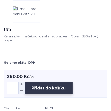
UC1
Keramický hrneček s originálním obrázkem. Objem 330ml
celý
popis
Nejsme plátci DPH
260,00 Kč
/
ks
Přidat do košíku
Číslo produktu:
HUC1