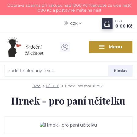
Doprava zdarma při nákupu nad 1000 Kč! Nakupte za více než
1000 Kč a poštovné máte na nás!
0
ks
CZK
0,00 Kč
Menu
Hledat
Úvod
UČITELÉ
Hrnek - pro paní učitelku
Hrnek - pro paní učitelku