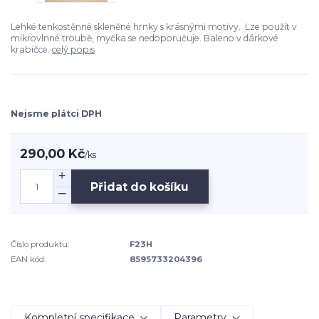
Lehké tenkostěnné skleněné hrnky s krásnými motivy. Lze použít v
mikrovlnné troubě, myčka se nedoporučuje. Baleno v dárkové
krabičce.
celý popis
Nejsme plátci DPH
290,00 Kč
/
ks
Přidat do košíku
Číslo produktu:
F23H
EAN kód:
8595733204396
Kompletní specifikace
Parametry