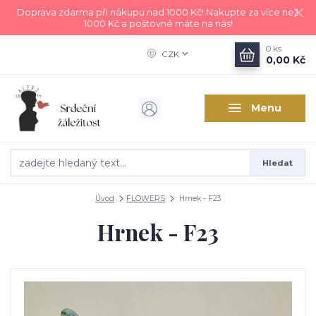
Doprava zdarma při nákupu nad 1000 Kč! Nakupte za více než
1000 Kč a poštovné máte na nás!
0
ks
CZK
0,00 Kč
Menu
Hledat
Úvod
FLOWERS
Hrnek - F23
Hrnek - F23