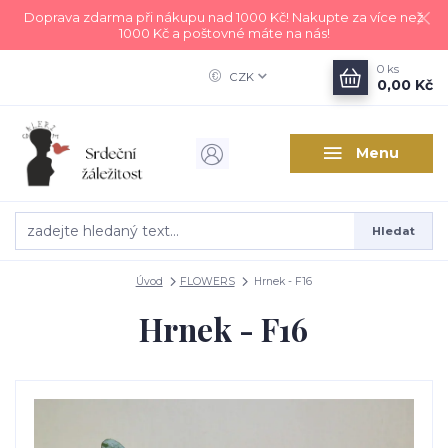
Doprava zdarma při nákupu nad 1000 Kč! Nakupte za více než
1000 Kč a poštovné máte na nás!
0
ks
CZK
0,00 Kč
Menu
Hledat
Úvod
FLOWERS
Hrnek - F16
Hrnek - F16