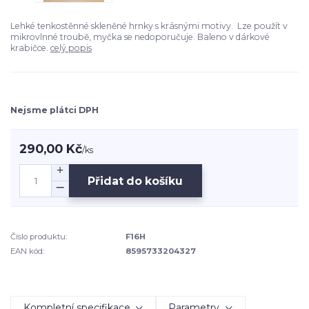
Lehké tenkostěnné skleněné hrnky s krásnými motivy. Lze použít v
mikrovlnné troubě, myčka se nedoporučuje. Baleno v dárkové
krabičce.
celý popis
Nejsme plátci DPH
290,00 Kč
/
ks
Přidat do košíku
Číslo produktu:
F16H
EAN kód:
8595733204327
Kompletní specifikace
Parametry