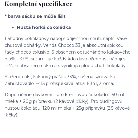
Kompletní specifikace
* barva sáčku se může lišit
Hustá horká čokoládka
Lahodný čokoládový nápoj s příjemnou chutí, naplní Vaše
chuťové pohárky. Venda Chocco 33 je absolutní špičkou
řady chocco exlusive. S obsahem odtučněného kakaového
prášku 33%, si zamiluje každý kdo dáva přednost nápoji s
nižším obsahem cukru a s vynikající plnou chutí čokolády.
Složení: cukr, kakaový prášek 33%, sušená syrovátka.
Zahušťovadlo E415 protispékavá látka: E341, aroma.
Doporučené dávkování: pro krémovou čokoládu: 150 ml
mléka + 20g přípravku (2 kávové lžičky). Pro pudingově
hustou čokoládu: 120 ml mléka + 25g přípravku (2,5 kávové
lžičky).