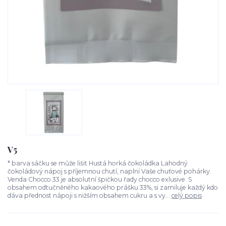
V5
* barva sáčku se může lišit Hustá horká čokoládka Lahodný
čokoládový nápoj s příjemnou chutí, naplní Vaše chuťové pohárky.
Venda Chocco 33 je absolutní špičkou řady chocco exlusive. S
obsahem odtučněného kakaového prášku 33%, si zamiluje každý kdo
dáva přednost nápoji s nižším obsahem cukru a s vy...
celý popis