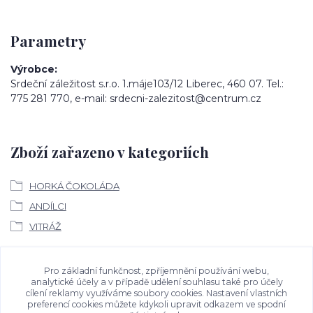
Parametry
Výrobce
Srdeční záležitost s.r.o. 1.máje103/12 Liberec, 460 07. Tel.:
775 281 770, e-mail: srdecni-zalezitost@centrum.cz
Zboží zařazeno v kategoriích
HORKÁ ČOKOLÁDA
ANDÍLCI
VITRÁŽ
Ke stažení
Pro základní funkčnost, zpříjemnění používání webu,
analytické účely a v případě udělení souhlasu také pro účely
cílení reklamy využíváme soubory cookies. Nastavení vlastních
Bezpečností upozornění
preferencí cookies můžete kdykoli upravit odkazem ve spodní