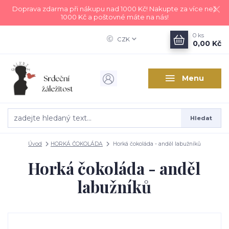
Doprava zdarma při nákupu nad 1000 Kč! Nakupte za více než
1000 Kč a poštovné máte na nás!
0
ks
CZK
0,00 Kč
Menu
Hledat
Úvod
HORKÁ ČOKOLÁDA
Horká čokoláda - anděl labužníků
Horká čokoláda - anděl
labužníků