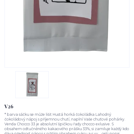
V26
* barva sáčku se může lišit Hustá horká čokoládka Lahodný
čokoládový nápoj s příjemnou chutí, naplní Vaše chuťové pohárky.
Venda Chocco 33 je absolutní špičkou řady chocco exlusive. S
obsahem odtučněného kakaového prášku 33%, si zamiluje každý kdo
dáva přednost nápoji s nižším obsahem cukru a s vy...
celý popis