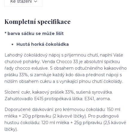
Ke stažení
Kompletní specifikace
* barva sáčku se může lišit
Hustá horká čokoládka
Lahodný čokoládový nápoj s příjemnou chutí, naplní Vaše
chuťové pohárky. Venda Chocco 33 je absolutní špičkou
řady chocco exlusive. S obsahem odtučněného kakaového
prášku 33%, si zamiluje každý kdo dáva přednost nápoji s
nižším obsahem cukru a s vynikající plnou chutí čokolády.
Složení: cukr, kakaový prášek 33%, sušená syrovátka.
Zahušťovadlo E415 protispékavá látka: E341, aroma.
Doporučené dávkování: pro krémovou čokoládu: 150 ml
mléka + 20g přípravku (2 kávové lžičky). Pro pudingově
hustou čokoládu: 120 ml mléka + 25g přípravku (2,5 kávové
lžičky).