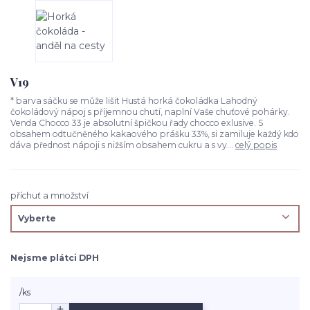
V19
* barva sáčku se může lišit Hustá horká čokoládka Lahodný
čokoládový nápoj s příjemnou chutí, naplní Vaše chuťové pohárky.
Venda Chocco 33 je absolutní špičkou řady chocco exlusive. S
obsahem odtučněného kakaového prášku 33%, si zamiluje každý kdo
dáva přednost nápoji s nižším obsahem cukru a s vy...
celý popis
příchuť a množství
Nejsme plátci DPH
/
ks