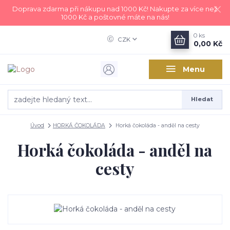
Doprava zdarma při nákupu nad 1000 Kč! Nakupte za více než
1000 Kč a poštovné máte na nás!
0
ks
CZK
0,00 Kč
Menu
Hledat
Úvod
HORKÁ ČOKOLÁDA
Horká čokoláda - anděl na cesty
Horká čokoláda - anděl na
cesty