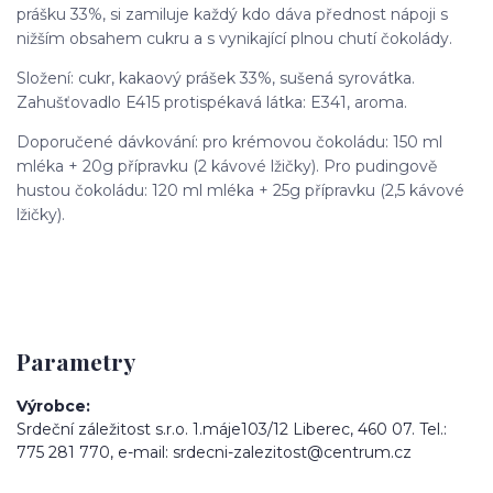
prášku 33%, si zamiluje každý kdo dáva přednost nápoji s
nižším obsahem cukru a s vynikající plnou chutí čokolády.
Složení: cukr, kakaový prášek 33%, sušená syrovátka.
Zahušťovadlo E415 protispékavá látka: E341, aroma.
Doporučené dávkování: pro krémovou čokoládu: 150 ml
mléka + 20g přípravku (2 kávové lžičky). Pro pudingově
hustou čokoládu: 120 ml mléka + 25g přípravku (2,5 kávové
lžičky).
Parametry
Výrobce
Srdeční záležitost s.r.o. 1.máje103/12 Liberec, 460 07. Tel.:
775 281 770, e-mail: srdecni-zalezitost@centrum.cz