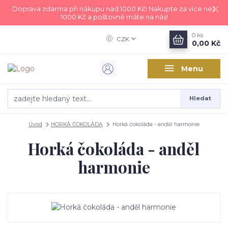
Doprava zdarma při nákupu nad 1000 Kč! Nakupte za více než
1000 Kč a poštovné máte na nás!
0
ks
CZK
0,00 Kč
Menu
Hledat
Úvod
HORKÁ ČOKOLÁDA
Horká čokoláda - anděl harmonie
Horká čokoláda - anděl
harmonie