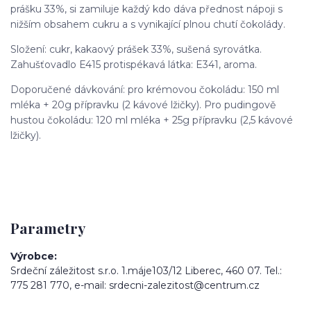
prášku 33%, si zamiluje každý kdo dáva přednost nápoji s
nižším obsahem cukru a s vynikající plnou chutí čokolády.
Složení: cukr, kakaový prášek 33%, sušená syrovátka.
Zahušťovadlo E415 protispékavá látka: E341, aroma.
Doporučené dávkování: pro krémovou čokoládu: 150 ml
mléka + 20g přípravku (2 kávové lžičky). Pro pudingově
hustou čokoládu: 120 ml mléka + 25g přípravku (2,5 kávové
lžičky).
Parametry
Výrobce
Srdeční záležitost s.r.o. 1.máje103/12 Liberec, 460 07. Tel.:
775 281 770, e-mail: srdecni-zalezitost@centrum.cz