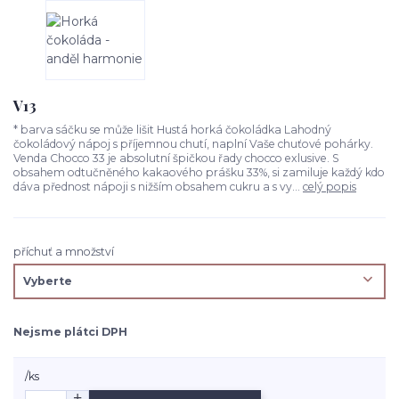
V13
* barva sáčku se může lišit Hustá horká čokoládka Lahodný
čokoládový nápoj s příjemnou chutí, naplní Vaše chuťové pohárky.
Venda Chocco 33 je absolutní špičkou řady chocco exlusive. S
obsahem odtučněného kakaového prášku 33%, si zamiluje každý kdo
dáva přednost nápoji s nižším obsahem cukru a s vy...
celý popis
příchuť a množství
Nejsme plátci DPH
/
ks