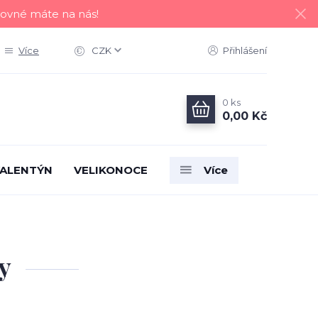
tovné máte na nás!
Více
CZK
Přihlášení
0
ks
0,00 Kč
ALENTÝN
VELIKONOCE
Více
y