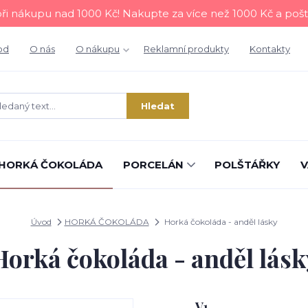
i nákupu nad 1000 Kč! Nakupte za více než 1000 Kč a poš
od
O nás
O nákupu
Reklamní produkty
Kontakty
Hledat
HORKÁ ČOKOLÁDA
PORCELÁN
POLŠTÁŘKY
V
Úvod
HORKÁ ČOKOLÁDA
Horká čokoláda - anděl lásky
Horká čokoláda - anděl lásk
V1