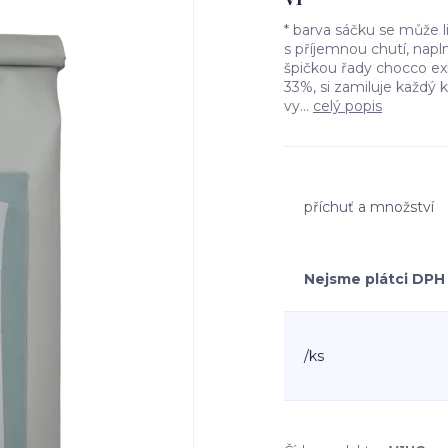
* barva sáčku se může 
s příjemnou chutí, napl
špičkou řady chocco e
33%, si zamiluje každý 
vy...
celý popis
příchuť a množství
Nejsme plátci DPH
/
ks