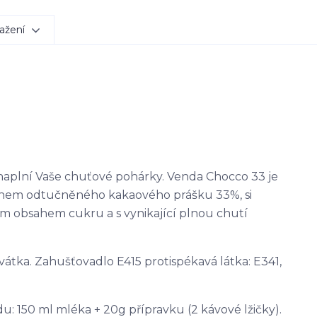
ažení
naplní Vaše chuťové pohárky. Venda Chocco 33 je
sahem odtučněného kakaového prášku 33%, si
ím obsahem cukru a s vynikající plnou chutí
vátka. Zahušťovadlo E415 protispékavá látka: E341,
 150 ml mléka + 20g přípravku (2 kávové lžičky).