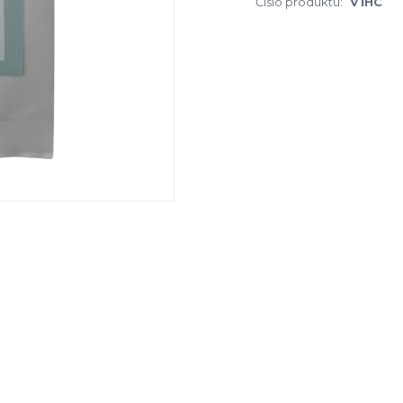
Číslo produktu:
V1HC