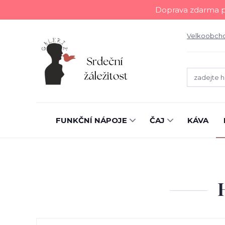
Doprava zdarma př
Velkoobch
FUNKČNÍ NÁPOJE
ČAJ
KÁVA