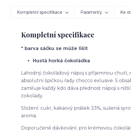
Kompletní specifikace
Parametry
Ke st
Kompletní specifikace
* barva sáčku se může lišit
Hustá horká čokoládka
Lahodný čokoládový nápoj s příjemnou chutí, 
absolutní špičkou řady chocco exlusive. S ob
zamiluje každý kdo dáva přednost nápoji s nižš
čokolády.
Složení: cukr, kakaový prášek 33%, sušená syro
aroma.
Doporučené dávkování: pro krémovou čokoládu: