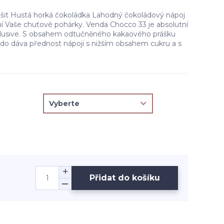
lišit Hustá horká čokoládka Lahodný čokoládový nápoj
ní Vaše chuťové pohárky. Venda Chocco 33 je absolutní
xlusive. S obsahem odtučněného kakaového prášku
kdo dáva přednost nápoji s nižším obsahem cukru a s
Přidat do košíku