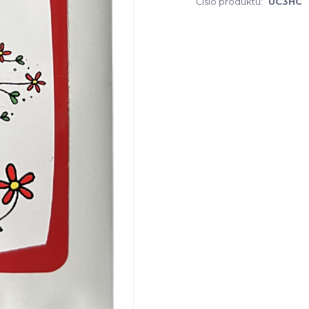
Číslo produktu:
UC3HC