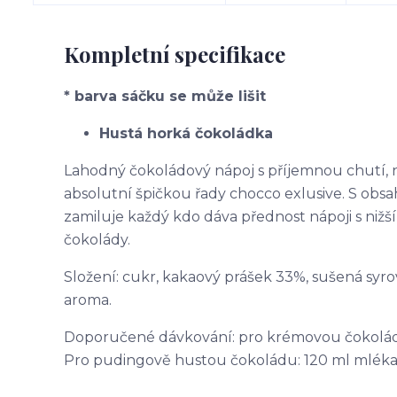
Kompletní specifikace
* barva sáčku se může lišit
Hustá horká čokoládka
Lahodný čokoládový nápoj s příjemnou chutí, 
absolutní špičkou řady chocco exlusive. S ob
zamiluje každý kdo dáva přednost nápoji s nižš
čokolády.
Složení: cukr, kakaový prášek 33%, sušená syro
aroma.
Doporučené dávkování: pro krémovou čokoládu:
Pro pudingově hustou čokoládu: 120 ml mléka +