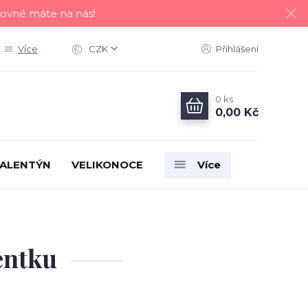
tovné máte na nás!
Více
CZK
Přihlášení
0
ks
0,00 Kč
ALENTÝN
VELIKONOCE
Více
entku