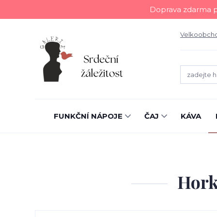
Doprava zdarma př
Velkoobch
FUNKČNÍ NÁPOJE
ČAJ
KÁVA
Hork