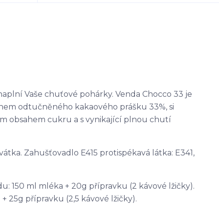
naplní Vaše chuťové pohárky. Venda Chocco 33 je
sahem odtučněného kakaového prášku 33%, si
ím obsahem cukru a s vynikající plnou chutí
vátka. Zahušťovadlo E415 protispékavá látka: E341,
 150 ml mléka + 20g přípravku (2 kávové lžičky).
 25g přípravku (2,5 kávové lžičky).