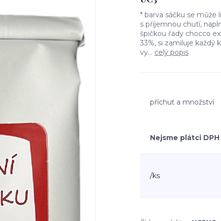
* barva sáčku se může 
s příjemnou chutí, napl
špičkou řady chocco e
33%, si zamiluje každý 
vy...
celý popis
příchuť a množství
Nejsme plátci DPH
/
ks