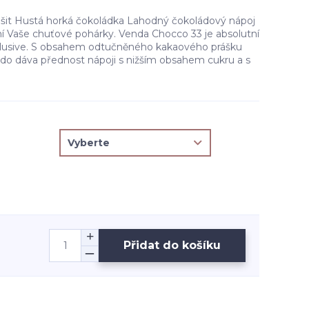
lišit Hustá horká čokoládka Lahodný čokoládový nápoj
ní Vaše chuťové pohárky. Venda Chocco 33 je absolutní
xlusive. S obsahem odtučněného kakaového prášku
kdo dáva přednost nápoji s nižším obsahem cukru a s
Přidat do košíku