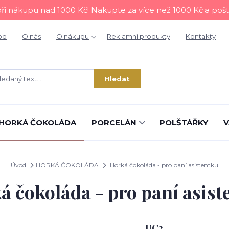
i nákupu nad 1000 Kč! Nakupte za více než 1000 Kč a poš
od
O nás
O nákupu
Reklamní produkty
Kontakty
Hledat
HORKÁ ČOKOLÁDA
PORCELÁN
POLŠTÁŘKY
V
Úvod
HORKÁ ČOKOLÁDA
Horká čokoláda - pro paní asistentku
á čokoláda - pro paní asist
UC3