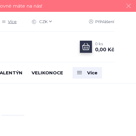
tovné máte na nás!
Více
CZK
Přihlášení
0
ks
0,00 Kč
ALENTÝN
VELIKONOCE
Více