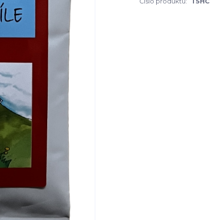
Číslo produktu:
T5HC