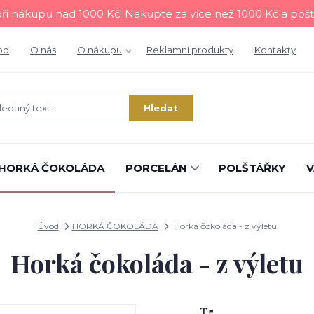
i nákupu nad 1000 Kč! Nakupte za více než 1000 Kč a poš
od
O nás
O nákupu
Reklamní produkty
Kontakty
Hledat
HORKÁ ČOKOLÁDA
PORCELÁN
POLŠTÁŘKY
V
Úvod
HORKÁ ČOKOLÁDA
Horká čokoláda - z výletu
Horká čokoláda - z výletu
T5