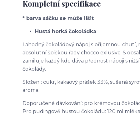
Kompletní specifikace
* barva sáčku se může lišit
Hustá horká čokoládka
Lahodný čokoládový nápoj s příjemnou chutí, 
absolutní špičkou řady chocco exlusive. S ob
zamiluje každý kdo dáva přednost nápoji s nižš
čokolády.
Složení: cukr, kakaový prášek 33%, sušená syro
aroma.
Doporučené dávkování: pro krémovou čokoládu:
Pro pudingově hustou čokoládu: 120 ml mléka +