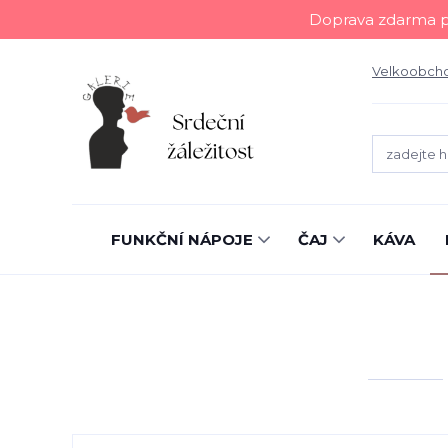
Doprava zdarma př
Velkoobch
FUNKČNÍ NÁPOJE
ČAJ
KÁVA