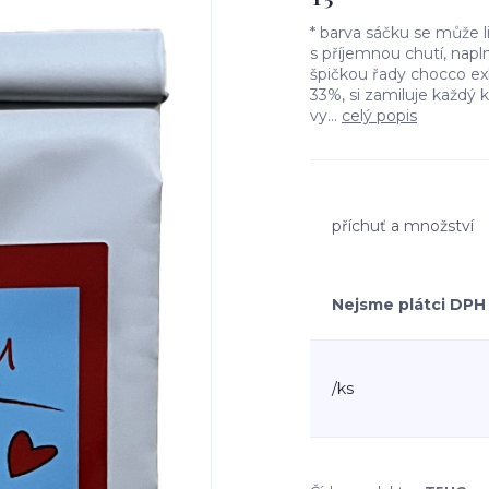
* barva sáčku se může 
s příjemnou chutí, napl
špičkou řady chocco e
33%, si zamiluje každý 
vy...
celý popis
příchuť a množství
Nejsme plátci DPH
/
ks