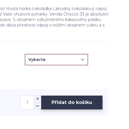
lišit Hustá horká čokoládka Lahodný čokoládový nápoj
ní Vaše chuťové pohárky. Venda Chocco 33 je absolutní
xlusive. S obsahem odtučněného kakaového prášku
kdo dáva přednost nápoji s nižším obsahem cukru a s
Přidat do košíku