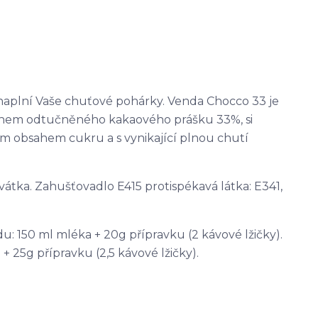
naplní Vaše chuťové pohárky. Venda Chocco 33 je
sahem odtučněného kakaového prášku 33%, si
ím obsahem cukru a s vynikající plnou chutí
vátka. Zahušťovadlo E415 protispékavá látka: E341,
 150 ml mléka + 20g přípravku (2 kávové lžičky).
 25g přípravku (2,5 kávové lžičky).