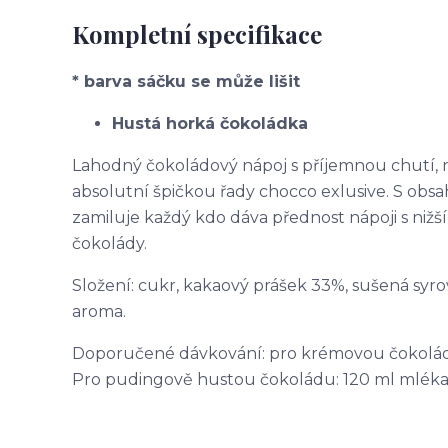
Kompletní specifikace
* barva sáčku se může lišit
Hustá horká čokoládka
Lahodný čokoládový nápoj s příjemnou chutí, 
absolutní špičkou řady chocco exlusive. S ob
zamiluje každý kdo dáva přednost nápoji s nižš
čokolády.
Složení: cukr, kakaový prášek 33%, sušená syro
aroma.
Doporučené dávkování: pro krémovou čokoládu:
Pro pudingově hustou čokoládu: 120 ml mléka +