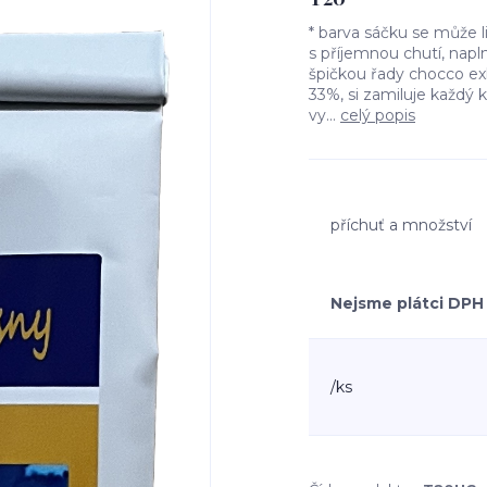
* barva sáčku se může 
s příjemnou chutí, napl
špičkou řady chocco e
33%, si zamiluje každý 
vy...
celý popis
příchuť a množství
Nejsme plátci DPH
/
ks