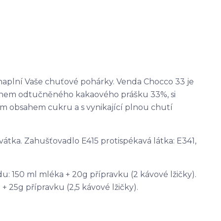
naplní Vaše chuťové pohárky. Venda Chocco 33 je
sahem odtučněného kakaového prášku 33%, si
ím obsahem cukru a s vynikající plnou chutí
vátka. Zahušťovadlo E415 protispékavá látka: E341,
 150 ml mléka + 20g přípravku (2 kávové lžičky).
 25g přípravku (2,5 kávové lžičky).