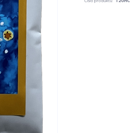
Číslo produktu:
T20HC