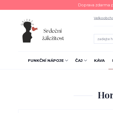
Doprava zdarma př
Velkoobch
FUNKČNÍ NÁPOJE
ČAJ
KÁVA
Hor