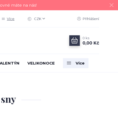
tovné máte na nás!
Více
CZK
Přihlášení
0
ks
0,00 Kč
ALENTÝN
VELIKONOCE
Více
 sny