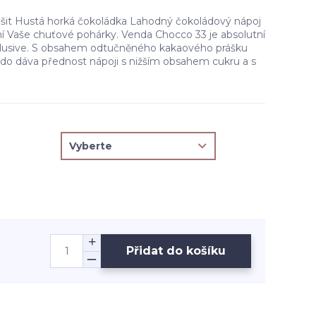
lišit Hustá horká čokoládka Lahodný čokoládový nápoj
ní Vaše chuťové pohárky. Venda Chocco 33 je absolutní
xlusive. S obsahem odtučněného kakaového prášku
kdo dáva přednost nápoji s nižším obsahem cukru a s
Přidat do košíku