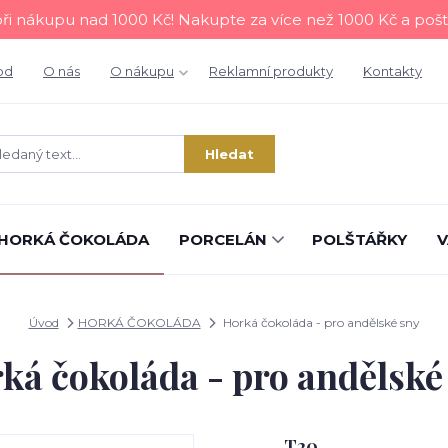
i nákupu nad 1000 Kč! Nakupte za více než 1000 Kč a poš
od
O nás
O nákupu
Reklamní produkty
Kontakty
Hledat
HORKÁ ČOKOLÁDA
PORCELÁN
POLŠTÁŘKY
V
Úvod
HORKÁ ČOKOLÁDA
Horká čokoláda - pro andělské sny
ká čokoláda - pro andělské
T20