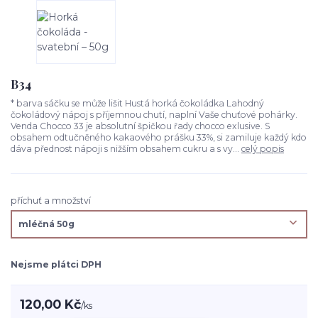
B34
* barva sáčku se může lišit Hustá horká čokoládka Lahodný
čokoládový nápoj s příjemnou chutí, naplní Vaše chuťové pohárky.
Venda Chocco 33 je absolutní špičkou řady chocco exlusive. S
obsahem odtučněného kakaového prášku 33%, si zamiluje každý kdo
dáva přednost nápoji s nižším obsahem cukru a s vy...
celý popis
příchuť a množství
Nejsme plátci DPH
120,00 Kč
/
ks