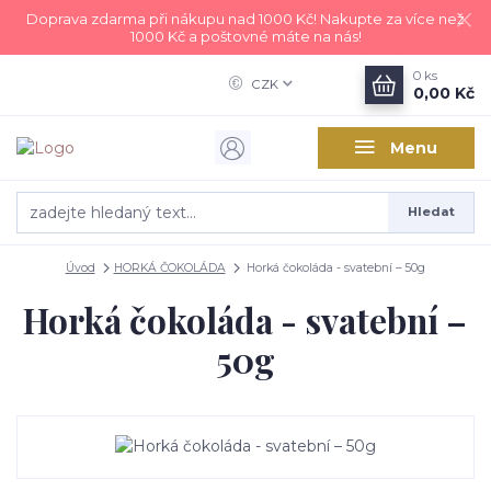
Doprava zdarma při nákupu nad 1000 Kč! Nakupte za více než
1000 Kč a poštovné máte na nás!
0
ks
CZK
0,00 Kč
Menu
Hledat
Úvod
HORKÁ ČOKOLÁDA
Horká čokoláda - svatební – 50g
Horká čokoláda - svatební –
50g