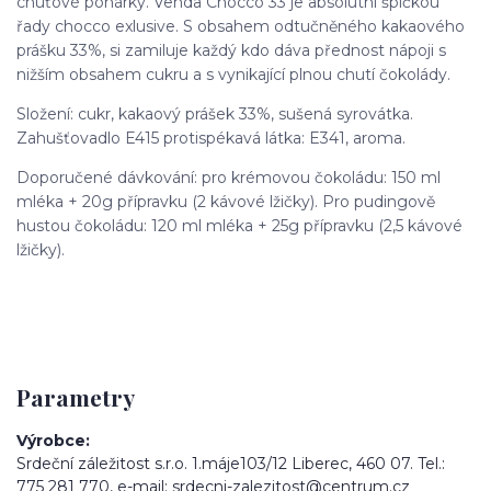
chuťové pohárky. Venda Chocco 33 je absolutní špičkou
řady chocco exlusive. S obsahem odtučněného kakaového
prášku 33%, si zamiluje každý kdo dáva přednost nápoji s
nižším obsahem cukru a s vynikající plnou chutí čokolády.
Složení: cukr, kakaový prášek 33%, sušená syrovátka.
Zahušťovadlo E415 protispékavá látka: E341, aroma.
Doporučené dávkování: pro krémovou čokoládu: 150 ml
mléka + 20g přípravku (2 kávové lžičky). Pro pudingově
hustou čokoládu: 120 ml mléka + 25g přípravku (2,5 kávové
lžičky).
Parametry
Výrobce
Srdeční záležitost s.r.o. 1.máje103/12 Liberec, 460 07. Tel.:
775 281 770, e-mail: srdecni-zalezitost@centrum.cz