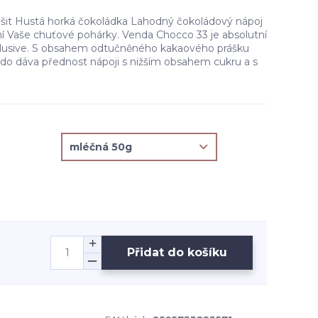
lišit Hustá horká čokoládka Lahodný čokoládový nápoj
ní Vaše chuťové pohárky. Venda Chocco 33 je absolutní
xlusive. S obsahem odtučněného kakaového prášku
kdo dáva přednost nápoji s nižším obsahem cukru a s
Přidat do košíku