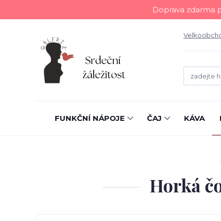
Doprava zdarma př
Velkoobch
FUNKČNÍ NÁPOJE
ČAJ
KÁVA
Horká čo