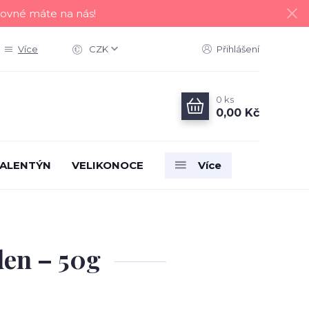
tovné máte na nás!
Více
CZK
Přihlášení
0
ks
0,00 Kč
ALENTÝN
VELIKONOCE
Více
g
den – 50g