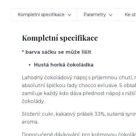
Kompletní specifikace
Parametry
Ke st
Kompletní specifikace
* barva sáčku se může lišit
Hustá horká čokoládka
Lahodný čokoládový nápoj s příjemnou chutí, 
absolutní špičkou řady chocco exlusive. S ob
zamiluje každý kdo dáva přednost nápoji s nižš
čokolády.
Složení: cukr, kakaový prášek 33%, sušená syro
aroma.
Doporučené dávkování: pro krémovou čokoládu: