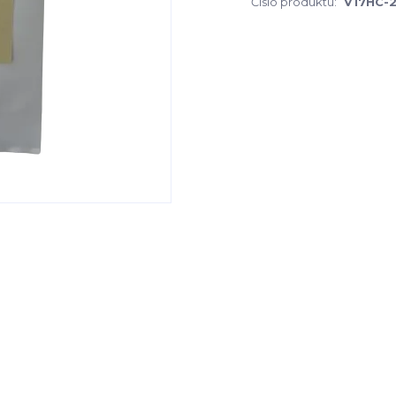
Číslo produktu:
V17HC-