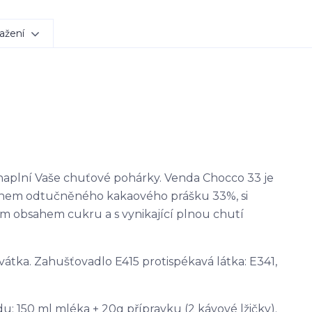
ažení
naplní Vaše chuťové pohárky. Venda Chocco 33 je
sahem odtučněného kakaového prášku 33%, si
ím obsahem cukru a s vynikající plnou chutí
vátka. Zahušťovadlo E415 protispékavá látka: E341,
 150 ml mléka + 20g přípravku (2 kávové lžičky).