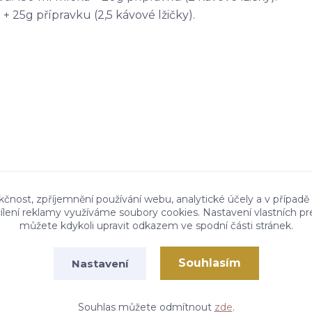
 25g přípravku (2,5 kávové lžičky).
kčnost, zpříjemnění používání webu, analytické účely a v případě
cílení reklamy využíváme soubory cookies. Nastavení vlastních pr
můžete kdykoli upravit odkazem ve spodní části stránek.
Souhlasím
Nastavení
Vytvořeno na
Eshop-rychle.cz
Souhlas můžete odmítnout
zde
.