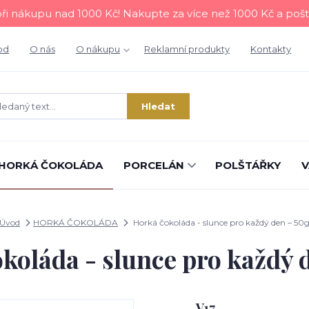
i nákupu nad 1000 Kč! Nakupte za více než 1000 Kč a poš
od
O nás
O nákupu
Reklamní produkty
Kontakty
Hledat
HORKÁ ČOKOLÁDA
PORCELÁN
POLŠTÁŘKY
V
Úvod
HORKÁ ČOKOLÁDA
Horká čokoláda - slunce pro každý den – 50
koláda - slunce pro každý 
V17