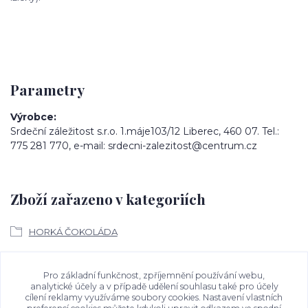
Parametry
Výrobce
Srdeční záležitost s.r.o. 1.máje103/12 Liberec, 460 07. Tel.:
775 281 770, e-mail: srdecni-zalezitost@centrum.cz
Zboží zařazeno v kategoriích
HORKÁ ČOKOLÁDA
Ke stažení
Pro základní funkčnost, zpříjemnění používání webu,
analytické účely a v případě udělení souhlasu také pro účely
cílení reklamy využíváme soubory cookies. Nastavení vlastních
Bezpečností upozornění