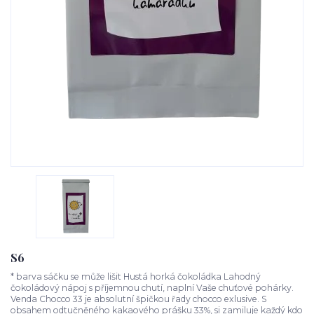
S6
* barva sáčku se může lišit Hustá horká čokoládka Lahodný
čokoládový nápoj s příjemnou chutí, naplní Vaše chuťové pohárky.
Venda Chocco 33 je absolutní špičkou řady chocco exlusive. S
obsahem odtučněného kakaového prášku 33%, si zamiluje každý kdo