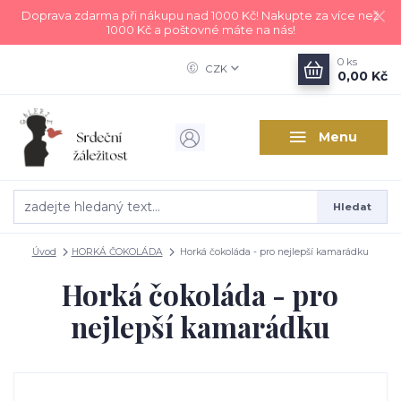
Doprava zdarma při nákupu nad 1000 Kč! Nakupte za více než
1000 Kč a poštovné máte na nás!
0
ks
CZK
0,00 Kč
Menu
Hledat
Úvod
HORKÁ ČOKOLÁDA
Horká čokoláda - pro nejlepší kamarádku
Horká čokoláda - pro
nejlepší kamarádku