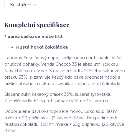
Ke stažení
Kompletní specifikace
* barva sáčku se může lišit
Hustá horká čokoládka
Lahodný čokoládový nápoj s příjemnou chutí, naplní Vaše
chuťové pohárky. Venda Chocco 33 je absolutní špičkou
řady chocco exlusive. S obsahem odtučněného kakaového
prášku 33%, si zamiluje každý kdo dáva přednost nápoji s
nižším obsahem cukru a s vynikající plnou chutí čokolády.
Složení: cukr, kakaový prášek 33%, sušená syrovátka.
Zahušťovadlo E415 protispékavá látka: E341, aroma.
Doporučené dávkování: pro krémovou čokoládu: 150 ml
mléka + 20g přípravku (2 kávové lžičky). Pro pudingově
hustou čokoládu: 120 ml mléka + 25g přípravku (2,5 kávové
lžičky).