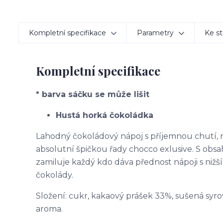
Kompletní specifikace
Parametry
Ke st
Kompletní specifikace
* barva sáčku se může lišit
Hustá horká čokoládka
Lahodný čokoládový nápoj s příjemnou chutí, 
absolutní špičkou řady chocco exlusive. S ob
zamiluje každý kdo dáva přednost nápoji s nižš
čokolády.
Složení: cukr, kakaový prášek 33%, sušená syro
aroma.