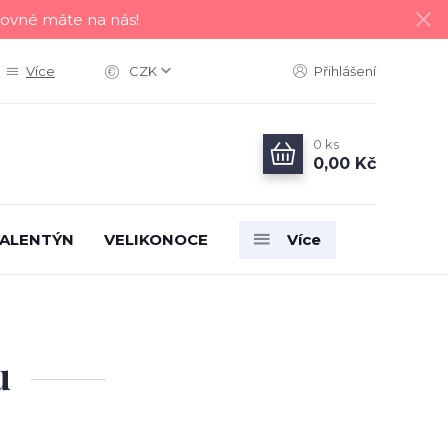
tovné máte na nás!
Více
CZK
Přihlášení
0
ks
0,00 Kč
ALENTÝN
VELIKONOCE
Více
u