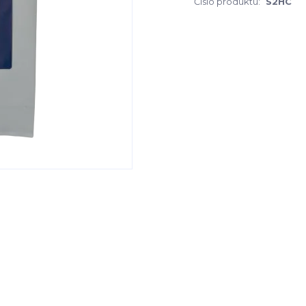
Číslo produktu:
S2HC