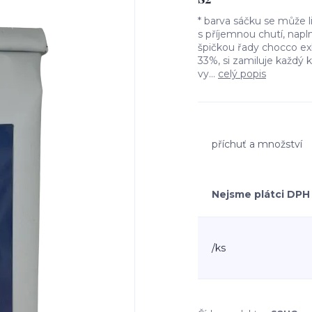
* barva sáčku se může 
s příjemnou chutí, napl
špičkou řady chocco e
33%, si zamiluje každý 
vy...
celý popis
příchuť a množství
Nejsme plátci DPH
/
ks