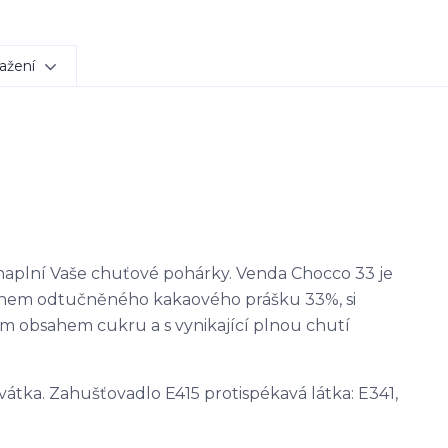
ažení
naplní Vaše chuťové pohárky. Venda Chocco 33 je
sahem odtučněného kakaového prášku 33%, si
ím obsahem cukru a s vynikající plnou chutí
vátka. Zahušťovadlo E415 protispékavá látka: E341,