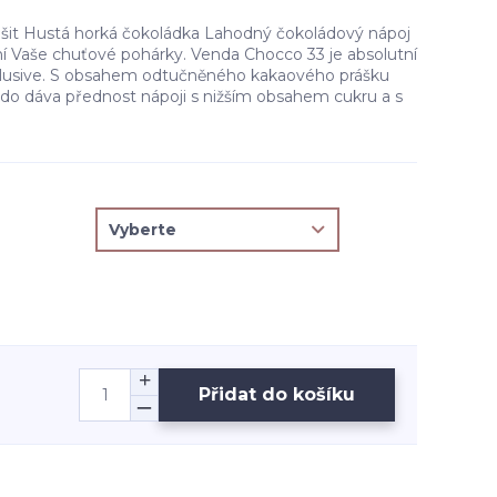
lišit Hustá horká čokoládka Lahodný čokoládový nápoj
ní Vaše chuťové pohárky. Venda Chocco 33 je absolutní
xlusive. S obsahem odtučněného kakaového prášku
kdo dáva přednost nápoji s nižším obsahem cukru a s
Přidat do košíku