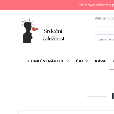
Doprava zdarma př
Velkoobch
FUNKČNÍ NÁPOJE
ČAJ
KÁVA