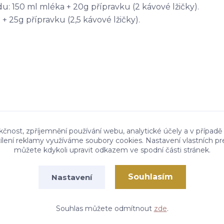
 150 ml mléka + 20g přípravku (2 kávové lžičky).
 25g přípravku (2,5 kávové lžičky).
kčnost, zpříjemnění používání webu, analytické účely a v případě
cílení reklamy využíváme soubory cookies. Nastavení vlastních pr
můžete kdykoli upravit odkazem ve spodní části stránek.
Souhlasím
Nastavení
Vytvořeno na
Eshop-rychle.cz
Souhlas můžete odmítnout
zde
.