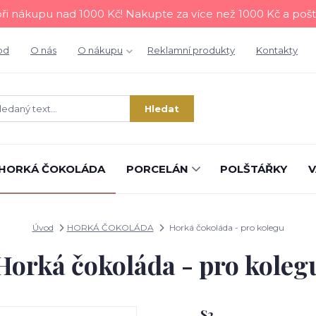
i nákupu nad 1000 Kč! Nakupte za více než 1000 Kč a poš
od
O nás
O nákupu
Reklamní produkty
Kontakty
Hledat
HORKÁ ČOKOLÁDA
PORCELÁN
POLŠTÁŘKY
V
Úvod
HORKÁ ČOKOLÁDA
Horká čokoláda - pro kolegu
Horká čokoláda - pro koleg
S2