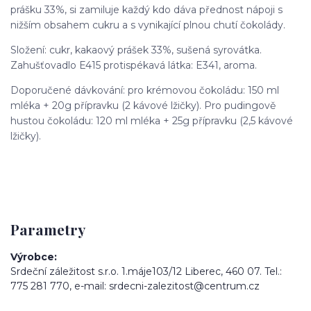
prášku 33%, si zamiluje každý kdo dáva přednost nápoji s
nižším obsahem cukru a s vynikající plnou chutí čokolády.
Složení: cukr, kakaový prášek 33%, sušená syrovátka.
Zahušťovadlo E415 protispékavá látka: E341, aroma.
Doporučené dávkování: pro krémovou čokoládu: 150 ml
mléka + 20g přípravku (2 kávové lžičky). Pro pudingově
hustou čokoládu: 120 ml mléka + 25g přípravku (2,5 kávové
lžičky).
Parametry
Výrobce
Srdeční záležitost s.r.o. 1.máje103/12 Liberec, 460 07. Tel.:
775 281 770, e-mail: srdecni-zalezitost@centrum.cz