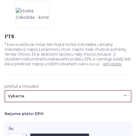
PT8
* barva sáčku se může lišit Hustá horká čokoládka Lahodný
čokoládový nápoj s příjemnou chutí, naplní Vaše chuťové pohárky.
Venda Chocco 33 je absolutní špičkou řady chocco exlusive. S
obsahem odtučněného kakaového prášku 33%, si zamiluje každý kdo
dáva přednost nápoji s nižším obsahem cukru a s vy...
celý popis
příchuť a množství
Nejsme plátci DPH
/
ks