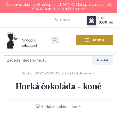
Doprava zdarma při nákupu nad 1000 Kč! Nakupte za více než
1000 Kč a poštovné máte na nás!
0
ks
CZK
0,00 Kč
Menu
Hledat
Úvod
HORKÁ ČOKOLÁDA
Horká čokoláda - koně
Horká čokoláda - koně