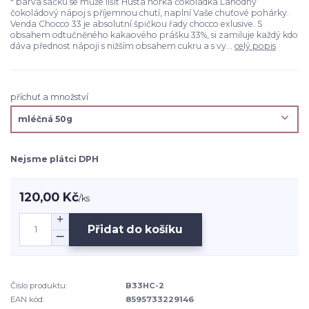
* barva sáčku se může lišit Hustá horká čokoládka Lahodný
čokoládový nápoj s příjemnou chutí, naplní Vaše chuťové pohárky.
Venda Chocco 33 je absolutní špičkou řady chocco exlusive. S
obsahem odtučněného kakaového prášku 33%, si zamiluje každý kdo
dáva přednost nápoji s nižším obsahem cukru a s vy...
celý popis
příchuť a množství
Nejsme plátci DPH
120,00 Kč
/
ks
Přidat do košíku
Číslo produktu:
B33HC-2
EAN kód:
8595733229146