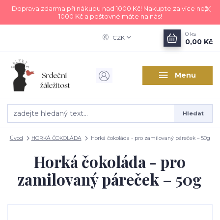
Doprava zdarma při nákupu nad 1000 Kč! Nakupte za více než
1000 Kč a poštovné máte na nás!
0
ks
CZK
0,00 Kč
Menu
Hledat
Úvod
HORKÁ ČOKOLÁDA
Horká čokoláda - pro zamilovaný páreček – 50g
Horká čokoláda - pro
zamilovaný páreček – 50g