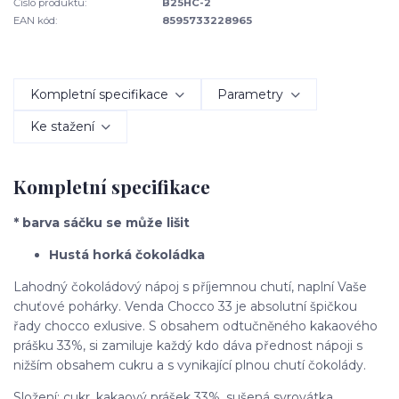
Číslo produktu:
B25HC-2
EAN kód:
8595733228965
Kompletní specifikace
Parametry
Ke stažení
Kompletní specifikace
* barva sáčku se může lišit
Hustá horká čokoládka
Lahodný čokoládový nápoj s příjemnou chutí, naplní Vaše
chuťové pohárky. Venda Chocco 33 je absolutní špičkou
řady chocco exlusive. S obsahem odtučněného kakaového
prášku 33%, si zamiluje každý kdo dáva přednost nápoji s
nižším obsahem cukru a s vynikající plnou chutí čokolády.
Složení: cukr, kakaový prášek 33%, sušená syrovátka.