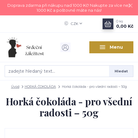
Doprava zdarma při nákupu nad 1000 Kč! Nakupte za více než
1000 Kč a poštovné máte na nás!
0
ks
CZK
0,00 Kč
Menu
Hledat
Úvod
HORKÁ ČOKOLÁDA
Horká čokoláda - pro všední radosti – 50g
Horká čokoláda - pro všední
radosti – 50g