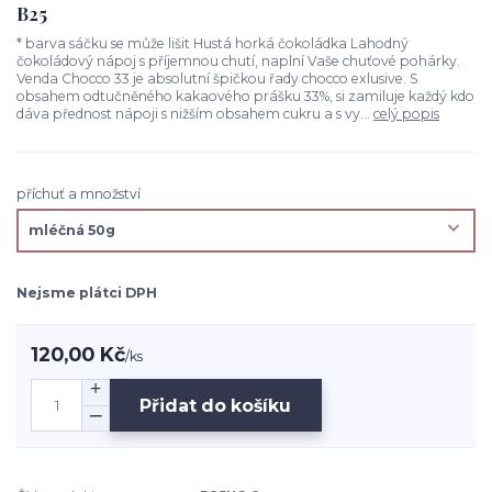
B25
* barva sáčku se může lišit Hustá horká čokoládka Lahodný
čokoládový nápoj s příjemnou chutí, naplní Vaše chuťové pohárky.
Venda Chocco 33 je absolutní špičkou řady chocco exlusive. S
obsahem odtučněného kakaového prášku 33%, si zamiluje každý kdo
dáva přednost nápoji s nižším obsahem cukru a s vy...
celý popis
příchuť a množství
Nejsme plátci DPH
120,00 Kč
/
ks
Přidat do košíku