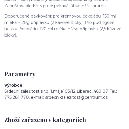
Zahušťovadlo E415 protispékavá látka: E341, aroma.
Doporučené dávkování: pro krémovou čokoládu: 150 ml
mléka + 20g přípravku (2 kávové lžičky). Pro pudingově
hustou čokoládu: 120 ml mléka + 25g přípravku (2,5 kávové
lžičky).
Parametry
Výrobce
Srdeční záležitost s.r.o. 1.máje103/12 Liberec, 460 07. Tel.:
775 281 770, e-mail: srdecni-zalezitost@centrum.cz
Zboží zařazeno v kategoriích