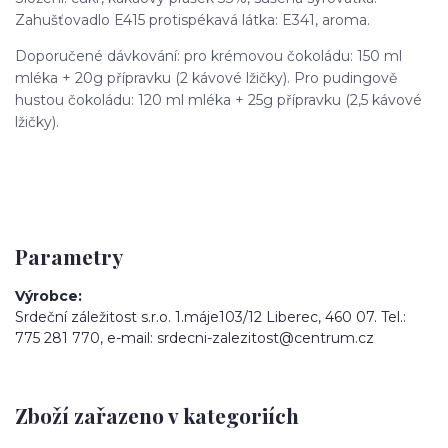
Zahušťovadlo E415 protispékavá látka: E341, aroma.
Doporučené dávkování: pro krémovou čokoládu: 150 ml
mléka + 20g přípravku (2 kávové lžičky). Pro pudingově
hustou čokoládu: 120 ml mléka + 25g přípravku (2,5 kávové
lžičky).
Parametry
Výrobce
Srdeční záležitost s.r.o. 1.máje103/12 Liberec, 460 07. Tel.:
775 281 770, e-mail: srdecni-zalezitost@centrum.cz
Zboží zařazeno v kategoriích