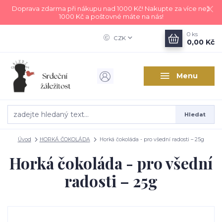
Doprava zdarma při nákupu nad 1000 Kč! Nakupte za více než
1000 Kč a poštovné máte na nás!
0
ks
CZK
0,00 Kč
Menu
Hledat
Úvod
HORKÁ ČOKOLÁDA
Horká čokoláda - pro všední radosti – 25g
Horká čokoláda - pro všední
radosti – 25g