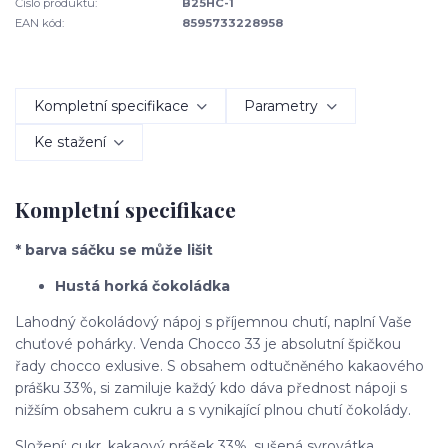
Číslo produktu:
B25HC-1
EAN kód:
8595733228958
Kompletní specifikace
Parametry
Ke stažení
Kompletní specifikace
* barva sáčku se může lišit
Hustá horká čokoládka
Lahodný čokoládový nápoj s příjemnou chutí, naplní Vaše
chuťové pohárky. Venda Chocco 33 je absolutní špičkou
řady chocco exlusive. S obsahem odtučněného kakaového
prášku 33%, si zamiluje každý kdo dáva přednost nápoji s
nižším obsahem cukru a s vynikající plnou chutí čokolády.
Složení: cukr, kakaový prášek 33%, sušená syrovátka.