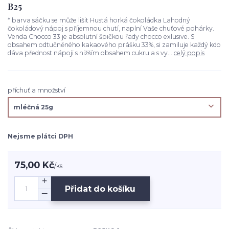
B25
* barva sáčku se může lišit Hustá horká čokoládka Lahodný
čokoládový nápoj s příjemnou chutí, naplní Vaše chuťové pohárky.
Venda Chocco 33 je absolutní špičkou řady chocco exlusive. S
obsahem odtučněného kakaového prášku 33%, si zamiluje každý kdo
dáva přednost nápoji s nižším obsahem cukru a s vy...
celý popis
příchuť a množství
Nejsme plátci DPH
75,00 Kč
/
ks
Přidat do košíku